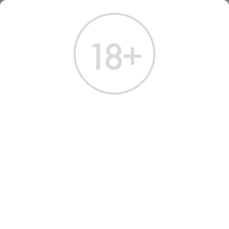
ГЛАВНАЯ
КАТАЛОГ
ВИСКИ
ВИСКИ
ОДНОСОЛОДОВЫЙ
КУПАЖИРОВАННЫЙ
ЗЕРНОВОЙ
БУРБ
Всего найдено:
111 товаров
ФИЛЬТРЫ
НАШ ВЫБОР