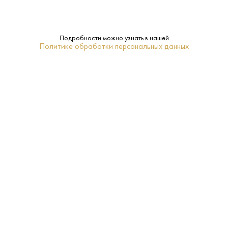
Подробности можно узнать в нашей
13 710 ₽
Политике обработки персональных данных
Виски Компас Бокс Спайс Три 0,7л 46%
Compass Box • Купажированный • 14 лет • 46%
В наличии в 2 магазинах
Артикул: 50257
В корзину