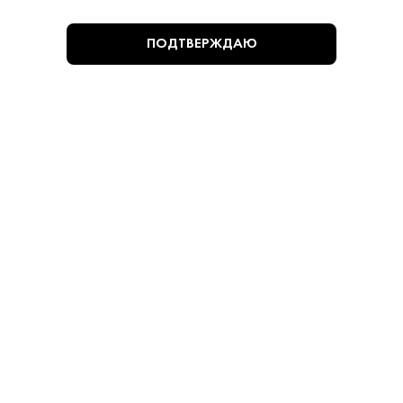
9 180 ₽
ПОДТВЕРЖДАЮ
Виски Глен Скоша 10 лет 0.7 л
Glen Scotia • Купажированный • 10 лет • 40%
В наличии в 2 магазинах
Артикул: 50100
В корзину
NEW