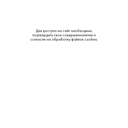
Для доступа на сайт необходимо
7 850 ₽
подтвердить свое совершеннолетие и
согласие на обработку файлов cookies.
Виски Туллибардин 500 Шерри 0.7 л
Tullibardine • Односолодовый • 43% • Хайленд
В наличии в 1 магазине
Артикул: 50419
В корзину