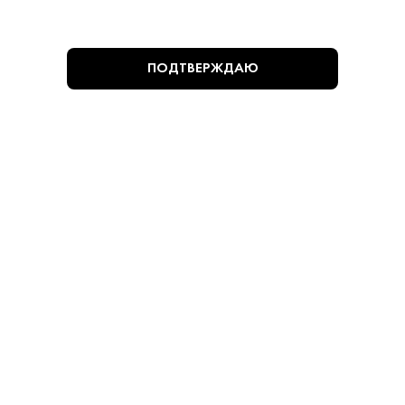
ПОДТВЕРЖДАЮ
Адреса магазинов
info@krepkiystyle.ru
Telegram
ПРИНИМАЕМ К ОПЛАТЕ: