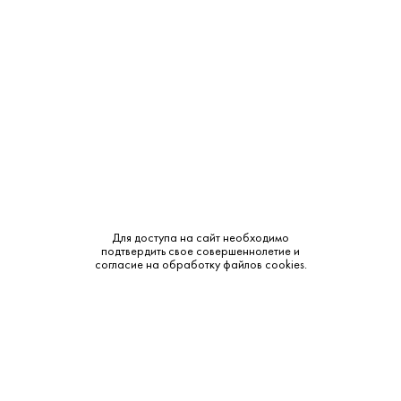
5 500 ₽
Виски Акаши Блендед 0.5 л
Akashi • Купажированный • 40% • Хёго
В наличии в 1 магазине
Артикул: 50020
Для доступа на сайт необходимо
подтвердить свое совершеннолетие и
В корзину
согласие на обработку файлов cookies.