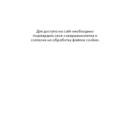
Для доступа на сайт необходимо
подтвердить свое совершеннолетие и
465 ₽
согласие на обработку файлов cookies.
Пиво Трипл ЛеФорт Светлое 0.33 л
Brouwerij Van Steenberge • Светлое • Восточная Фландрия
В наличии в 1 магазине
Артикул: 70233
В корзину