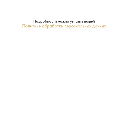
Подробности можно узнать в нашей
Политике обработки персональных данных
230 ₽
Пиво Варайнер Премиум Бир Светлое 0.5 л
Warsteiner • Светлое • Рейн-Вестфалия
В наличии в 2 магазинах
Артикул: 70103
В корзину