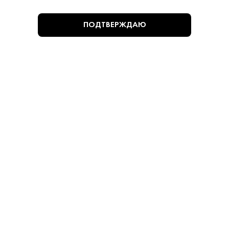
ПОДТВЕРЖДАЮ
160 ₽
Пиво Бад Светлое 0.44 л
Rothaus Tannenzapfle • Светлое • Баден-Вюртемберг
В наличии в 1 магазине
Артикул: 70083
В корзину