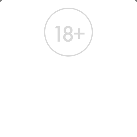
ГЛАВНАЯ
КАТАЛОГ
ПИВО
ПИВО
Всего найдено:
42 товара
ФИЛЬТРЫ
НАШ ВЫБОР