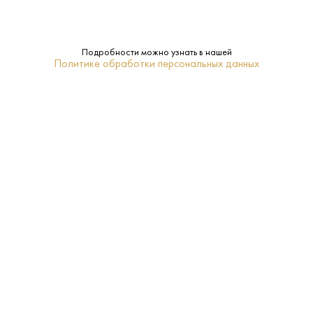
Подробности можно узнать в нашей
Политике обработки персональных данных
1 000 ₽
Вино Виртус Млавац Бели 2021
Virtus • Белое • 13% • Центральная Сербия
В наличии в 1 магазине
Артикул: 30385
В корзину