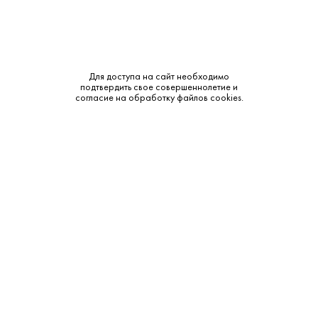
Для доступа на сайт необходимо
900 ₽
подтвердить свое совершеннолетие и
согласие на обработку файлов cookies.
Вино Бурлюк Флейта Позвоночник Мерло/
Каберне 2022
Бурлюк • Красное • 10-12% • Крым
В наличии в 1 магазине
Артикул: 30263
В корзину