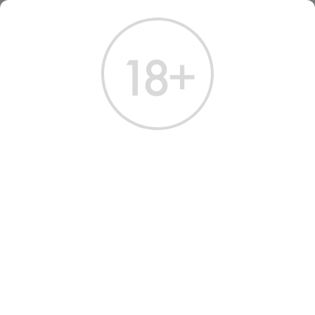
ГЛАВНАЯ
КАТАЛОГ
ВИСКИ
ВИСКИ АБЕРЛАУЭР 10 ЛЕТ 0.7 Л
ВИСКИ ABERLOUR 10 YEARS
Артикул: 50004 │ Aberlour - Односолодовый​ - 10 лет