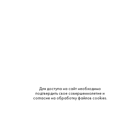
Выдержка:
10 лет
Тип:
Односолодовый
Сырье:
Ячменный солод
Бренд:
Aberlour
Смотреть все характеристики
Для доступа на сайт необходимо
подтвердить свое совершеннолетие и
согласие на обработку файлов cookies.
Описание:
Аромат и вкус:
Цвет: Красновато-золотистый. Аромат: Ноты сладкой