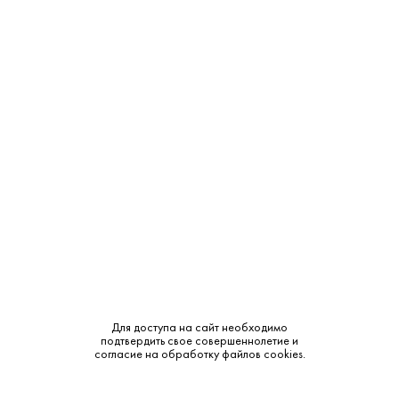
Как заказать
Заказ необходимо оформить через
Корзину сайта
или
по телефону не менее чем за час до желаемого времени
приезда и получить от кависта
магазина подтверждение
наличия товара:
+7 (495) 222 22 85
Как оплатить
В магазинах сети оплата производится наличными
средствами или банковской картой (Visa, MasterCard,
Для доступа на сайт необходимо
Мир).
подтвердить свое совершеннолетие и
согласие на обработку файлов cookies.