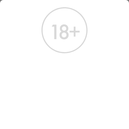
ГЛАВНАЯ
ЗАКАЗ И ОПЛАТА
ЗАКАЗ И ОПЛАТА
Обращаем Ваше внимание:
Наш сайт является информационной витриной сети
магазинов «Крепкий стиль» и не является рекламой. Сделка
купли-продажи осуществляется на территории
розничных магазинов
. Мы строго соблюдаем Правила
продажи!