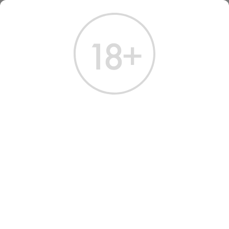
ГЛАВНАЯ
КАТАЛОГ
ВИСКИ
ВИСКИ
ОДНОСОЛОДОВЫЙ
КУПАЖИРОВАННЫЙ
ЗЕРНОВОЙ
БУРБ
Всего найдено:
1 товар
ФИЛЬТРЫ
НАШ ВЫБОР