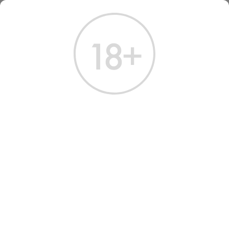
ГЛАВНАЯ
КАТАЛОГ
ПИВО
НЕФИЛЬТРОВАННОЕ
НЕФИЛЬТРОВАННОЕ
Всего найдено:
1 товар
ФИЛЬТРЫ
НАШ ВЫБОР