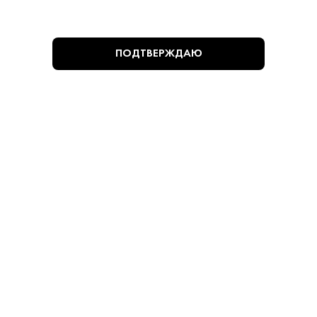
ПОДТВЕРЖДАЮ
Адреса магазинов
info@krepkiystyle.ru
Telegram
ПРИНИМАЕМ К ОПЛАТЕ: