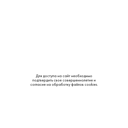
235 ₽
Пивной Напиток Блю Мун Неосветленный 0.33 л
Blue Moon • Светлое
В наличии в 1 магазине
Артикул: 70032
Для доступа на сайт необходимо
подтвердить свое совершеннолетие и
В корзину
согласие на обработку файлов cookies.