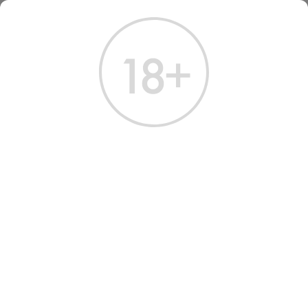
ГЛАВНАЯ
КАТАЛОГ
ВИСКИ
ВИСКИ БАЛВЭНИ ДАБЛВУД 12 ЛЕТ 0.7 Л
ВИСКИ BALVENIE
DOUBLEWOOD 12 YEARS
Артикул: 50034 │ Balvenie - Односолодовый​ - 12 лет