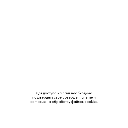
Крепость:
40%
Выдержка:
12 лет
Тип:
Односолодовый
Сырье:
Ячменный солод
Бренд:
Balvenie
Смотреть все характеристики
Для доступа на сайт необходимо
подтвердить свое совершеннолетие и
согласие на обработку файлов cookies.
Описание:
Аромат и вкус: