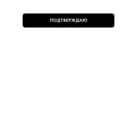
480 ₽
ПОДТВЕРЖДАЮ
Коньяк Дербент 3* 0,25 л
Дербент • 3 года • 40% • Дагестан
В наличии в 1 магазине
Артикул: 20123
В корзину