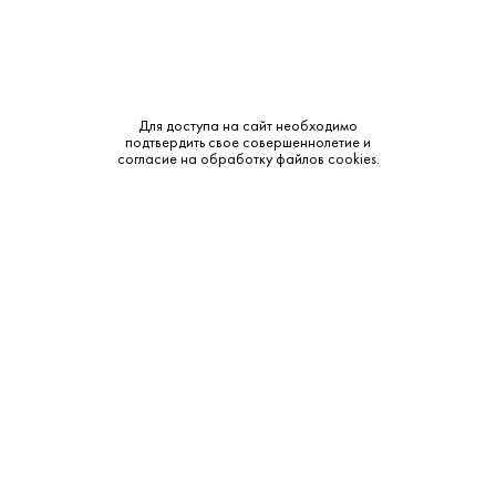
Для доступа на сайт необходимо
485 ₽
подтвердить свое совершеннолетие и
согласие на обработку файлов cookies.
Коньяк Казбек 5 лет 0,25 л
Казбек • 5 лет • 40% • Дагестан
В наличии в 1 магазине
Артикул: 20167
В корзину