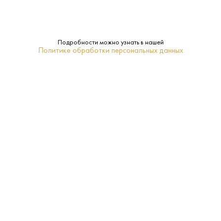
670 ₽
Подробности можно узнать в нашей
Политике обработки персональных данных
Коньяк Дербент КВ 6 лет 0,25 л
Дербент • 6 лет • 40% • Дагестан
В наличии в 2 магазинах
Артикул: 20133
В корзину