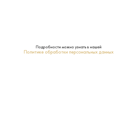
6 315 ₽
Джин Мэйфэйр 0.7 л
Подробности можно узнать в нашей
Политике обработки персональных данных
Mayfair • Джин • 40% • Лондон
В наличии в 1 магазине
Артикул: 60186
В корзину