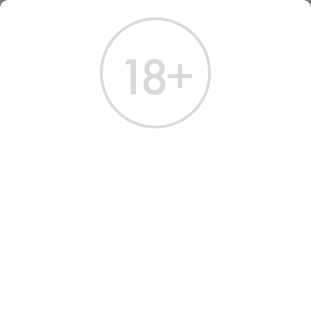
ГЛАВНАЯ
КАТАЛОГ
КРЕПКИЕ НАПИТКИ
ДЖИН
ДЖИН
Всего найдено:
20 товаров
ФИЛЬТРЫ
НАШ ВЫБОР