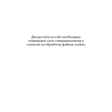
6 895 ₽
Для доступа на сайт необходимо
Джин Аква Люче Нэйви 0.7 л
подтвердить свое совершеннолетие и
согласие на обработку файлов cookies.
Aqua Luce Navy • Джин • 57.5% • Сицилия
В наличии в 1 магазине
Артикул: 60122
В корзину