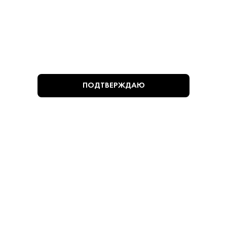
9 870 ₽
Джин Фифти Паундз 0.7 л (туба)
Fifty Pounds • Джин • 43.5% • Англия
ПОДТВЕРЖДАЮ
В наличии в 1 магазине
Артикул: 60215
В корзину