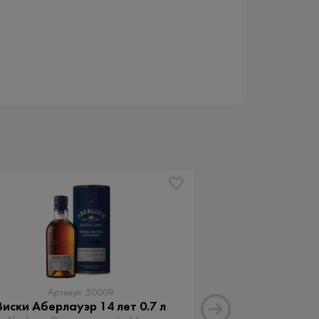
Артикул: 50009
Артику
Виски Аберлауэр 14 лет 0.7 л
Виски Аберлау