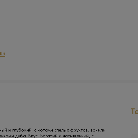
ки
Т
ый и глубокий, с нотами спелых фруктов, ванили
енками дуба. Вкус: Богатый и насыщенный, с