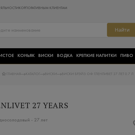
ОЯЛЬНОСТИ
КОРПОРАТИВНЫМ КЛИЕНТАМ
Найти
ИСТОЕ
КОНЬЯК
ВИСКИ
ВОДКА
КРЕПКИЕ НАПИТКИ
ПИВО
ГЛАВНАЯ
КАТАЛОГ
ВИСКИ
ВИСКИ БРЭЙЗ ОФ ГЛЕНЛИВЕТ 27 ЛЕТ 0.7 Л
NLIVET 27 YEARS
Односолодовый - 27 лет