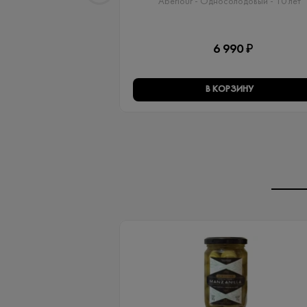
Aberlour - Односолодовый​ - 10 лет
6 990 ₽
В КОРЗИНУ