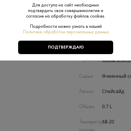
73 году и является одной из самых высокогорных
Для доступа на сайт необходимо
в Шотландии.,
подтвердить свое совершеннолетие и
согласие на обработку файлов cookies.
Подробности можно узнать в нашей
Политике обработки персональных данных
ПОДТВЕРЖДАЮ
Производитель:
Chivas Brother
Ячменный с
Сырье:
Спейсайд
Регион:
0.7 L
Объем:
18-20
Температура
подачи: