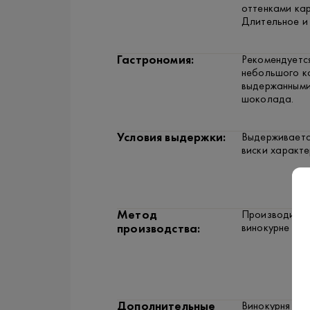
оттенками кар
Длительное и 
Гастрономия:
Рекомендуется
небольшого к
выдержанными
шоколада.
Условия выдержки:
Выдерживается
виски характ
Метод
Производится
винокурне Bra
производства:
Дополнительные
Винокурня Brae