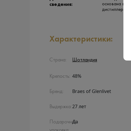
основана в 19
сведения:
дистиллерий 
Характеристики:
Страна:
Шотландия
48%
Крепость:
Braes of Glenlivet
Бренд:
27 лет
Выдержка:
Да
Подарочная
упаковка: