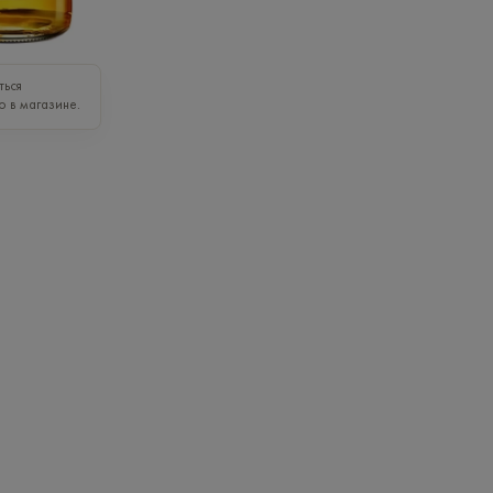
ться
о в магазине.