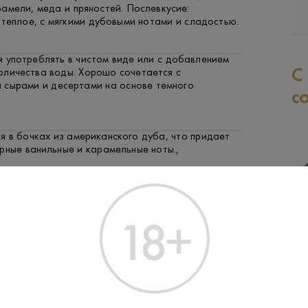
амели, меда и пряностей. Послевкусие:
теплое, с мягкими дубовыми нотами и сладостью.
 употреблять в чистом виде или с добавлением
С
оличества воды. Хорошо сочетается с
 сырами и десертами на основе темного
с
 в бочках из американского дуба, что придает
ерные ванильные и карамельные ноты.,
 традиционным методом дистилляции на
es of Glenlivet, расположенной в регионе Спейсайд.
ФРУКТЫ И ЯГОДЫ
РЫБА
ЯГНЕНОК
s of Glenlivet, также известная как Braeval, была