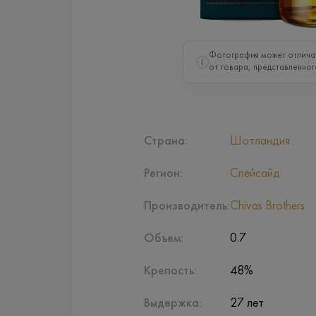
Фотография может отлича
i
от товара, представленног
Страна:
Шотландия
Регион:
Спейсайд
Производитель:
Chivas Brothers
Объем:
0.7
Крепость:
48%
Выдержка:
27 лет