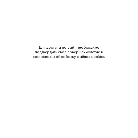
Для доступа на сайт необходимо
подтвердить свое совершеннолетие и
согласие на обработку файлов cookies.
Алкогольная продукция, представленная на сайте
https://krepkiystyle.ru/, может быть приобретена только в одном из
магазинов «Крепкий стиль», расположенных в Московской области.
Розничная продажа осуществляется на основании лицензий на
розничную продажу алкогольной продукции. Адреса
местонахождения торговых объектов, время их работы, а также иную
информацию вы можете посмотреть в разделе Магазины.
В соответствии с действующим законодательством РФ и режимом
работы магазинов, круглосуточная и дистанционная продажа
алкогольной продукции не осуществляется. Мы не осуществляем
доставку алкогольной продукции. Запрет на дистанционную продажу
алкогольной продукции установлен Федеральным законом от 22
ноября 1995 г. № 171-ФЗ и постановлением Правительства РФ от 27