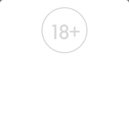
ГЛАВНАЯ
КАТАЛОГ
АКСЕССУАРЫ
АКСЕССУАРЫ
Всего найдено:
0 товаров
ФИЛЬТРЫ
НАШ ВЫБОР
Подходящих результатов не найдено.