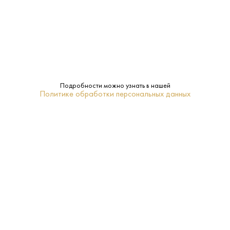
сентября 2007 г. № 612.
ПОПУЛЯРНЫЕ РАЗДЕЛЫ
ПОКУПАТЕЛЯМ
Подробности можно узнать в нашей
Политике обработки персональных данных
+7 (495) 222-22-85
+7 (985) 222-22-85