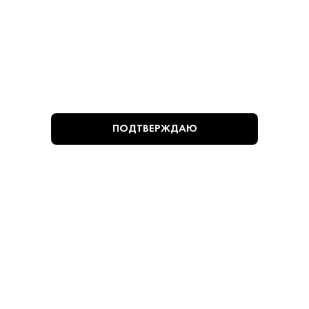
Адреса магазинов
info@krepkiystyle.ru
ПОДТВЕРЖДАЮ
Telegram
ПРИНИМАЕМ К ОПЛАТЕ: