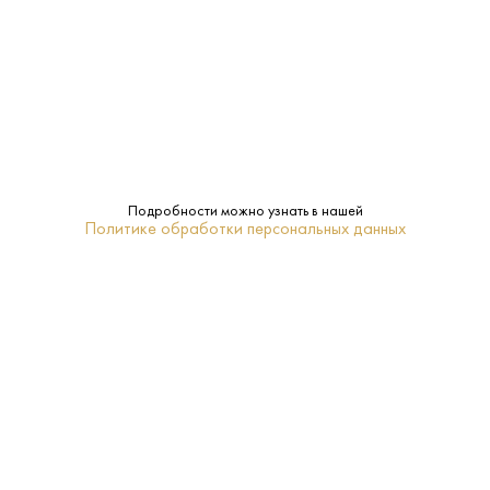
доставку алкогольной продукции. Запрет на дистанционную продажу
алкогольной продукции установлен Федеральным законом от 22
ноября 1995 г. № 171-ФЗ и постановлением Правительства РФ от 27
сентября 2007 г. № 612.
ПОПУЛЯРНЫЕ РАЗДЕЛЫ
Подробности можно узнать в нашей
Политике обработки персональных данных
ПОКУПАТЕЛЯМ
+7 (495) 222-22-85