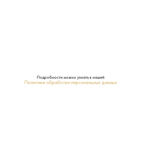
Производитель:
Lagavulin Distillery
48%
Крепость:
0.7 L
Объем:
8 лет
Выдержка:
Айла
Регион:
Подробности можно узнать в нашей
Политике обработки персональных данных
Lagavulin
Бренд:
Ячменный солод (торфяной)
Сырье:
20-22
Температура
подачи: