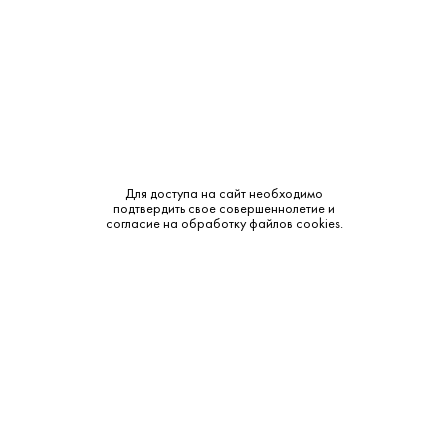
Выдержка:
8 лет
Тип:
Односолодовый
Сырье:
Ячменный солод (торфяной)
Бренд:
Lagavulin
Для доступа на сайт необходимо
подтвердить свое совершеннолетие и
Смотреть все характеристики
согласие на обработку файлов cookies.
Описание:
Аромат и вкус:
Аромат: Богатый, с нотами дыма, зеленого яблока,