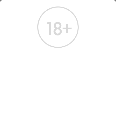
ГЛАВНАЯ
КАТАЛОГ
ВИСКИ
ВИСКИ ЛАГАВУЛИН 8 ЛЕТ 0.7 Л
ВИСКИ LAGAVULIN 8 YEARS
Артикул: 50272 │ Lagavulin - Односолодовый - 8 лет