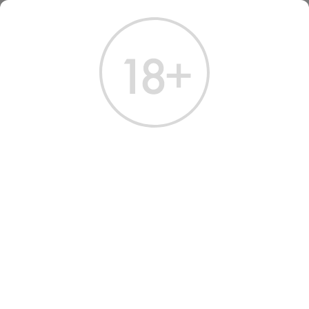
ГЛАВНАЯ
КАТАЛОГ
ВИСКИ
ВИСКИ БАЛВЭНИ ВИК ОФ ПИТ 14 ЛЕТ 0.7 Л
ВИСКИ BALVENIE WEEK OF
PEAT 14 YEARS
Артикул: 50033 │ Balvenie - Односолодовый​ - 14 лет