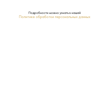
Производитель:
The Glenlivet Distillery
Подробности можно узнать в нашей
48.3%
Крепость:
Политике обработки персональных данных
Ячменный солод
Сырье:
Balvenie
Бренд:
Спейсайд
Регион:
14 лет
Выдержка:
0.7 L
Объем:
Да
Подарочная
упаковка: