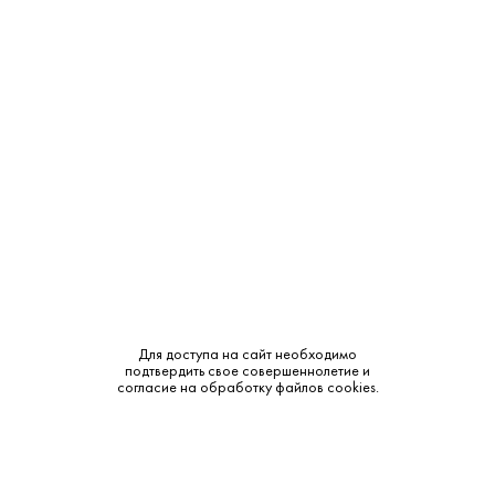
Крепость:
48.3%
Выдержка:
14 лет
Тип:
Односолодовый
Сырье:
Ячменный солод
Бренд:
Balvenie
Смотреть все характеристики
Для доступа на сайт необходимо
подтвердить свое совершеннолетие и
согласие на обработку файлов cookies.
Описание:
Аромат и вкус: