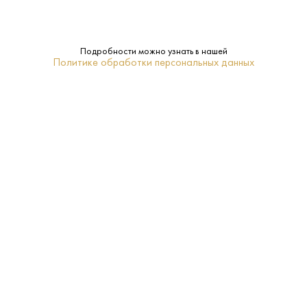
Подробности можно узнать в нашей
Политике обработки персональных данных
12 700 ₽
Вино Домен Жан-Морэ Мерсо 2018
Jean Monnier • Красное • 13.5% • Бургундия
В наличии в 1 магазине
Артикул: 32747
В корзину