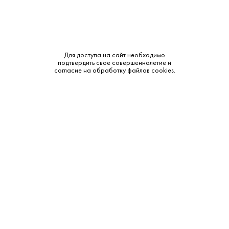
Для доступа на сайт необходимо
подтвердить свое совершеннолетие и
согласие на обработку файлов cookies.
11 470 ₽
Вино Оушн Эйт Пино Нуар 2021
Ocean Eight • Красное • 13.5% • Полуостров Морнингтон
В наличии в 1 магазине
Артикул: 31383
В корзину