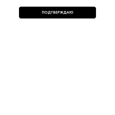
ПОДТВЕРЖДАЮ
19 880 ₽
Вино Альберт Бишо дю Павильон Премье Крю Кло
де Марешод 2015
Albert Bichot • Красное • 13.5% • Бургундия
В наличии в 1 магазине
Артикул: 30061
В корзину