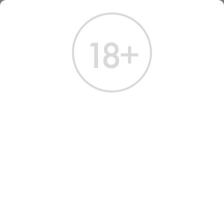
ГЛАВНАЯ
КАТАЛОГ
ВИСКИ
ВИСКИ
ОДНОСОЛОДОВЫЙ
КУПАЖИРОВАННЫЙ
ЗЕРНОВОЙ
БУРБ
Всего найдено:
1 товар
ФИЛЬТРЫ
НАШ ВЫБОР