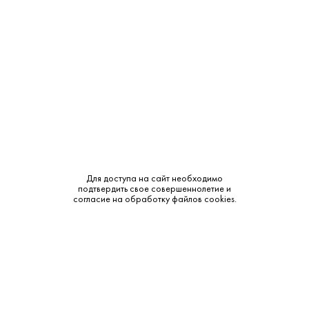
Сырье:
Ячменный солод и зерно
Бренд:
Ballantine's
Смотреть все характеристики
Описание:
Для доступа на сайт необходимо
подтвердить свое совершеннолетие и
согласие на обработку файлов cookies.
Аромат и вкус:
Аромат: Нежный, легкий, элегантный, со сладкими
медовыми интонациями и пряными нотами специй,
карамельными тонами, яблочными свежими нюансами и
цветочными отголосками. Вкус: Нежный, богатый,
насыщенный, сбалансированный, с ванильной сладостью,
шоколадными нотами, грушевыми оттенками, свежестью