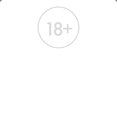
ГЛАВНАЯ
КАТАЛОГ
ВИСКИ
ВИСКИ БАЛЛАНТАЙНС 50 МЛ
ВИСКИ BALLANTINE'S
Артикул: 50036 │ Ballantine's - Купажированный​ - Шотландия