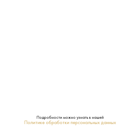
ЗАКУСКА, САЛАТЫ
МЯГКИЙ СЫР
ДЕСЕРТЫ, ВЫПЕЧКА
Характеристики:
Страна:
Шотландия
Производитель:
George Ballantine & Son Ltd.
40%
Крепость:
Подробности можно узнать в нашей
Политике обработки персональных данных
Ячменный солод и зерно
Сырье: