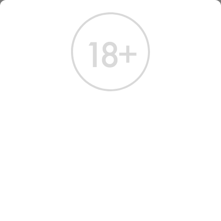
ГЛАВНАЯ
КАТАЛОГ
ШАМПАНСКОЕ И ИГРИСТОЕ
ВИНО ИГРИСТОЕ ВАЛЬДО МАРКА ОРО ВАЛЬДОББЬЯДЕНЕ ПРОСЕККО СУПЕРИОРЕ 2021
ВИНО ИГРИСТОЕ VALDO
MARCA ORO
VALDOBBIADENE PROSECCO
SUPERIORE 2021
Артикул: 40107 │ Италия - Глера - 11%