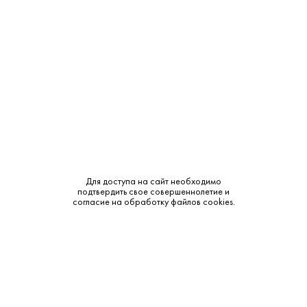
Регион:
Венето
Производитель:
Valdo
Объем:
1.5
Крепость:
11%
Тип:
Белое
Бренд:
Valdo
Для доступа на сайт необходимо
Сахар:
Сухое
подтвердить свое совершеннолетие и
согласие на обработку файлов cookies.
Смотреть все характеристики