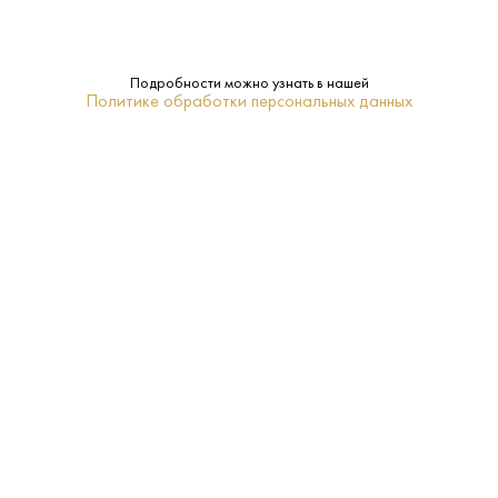
Подробности можно узнать в нашей
Политике обработки персональных данных
1 750 ₽
Вино Игристое Бруни Асти 2023
Bruni • 7.5% • Пьемонт
В наличии в 1 магазине
Артикул: 40096
В корзину