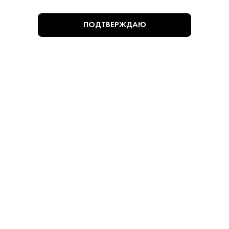
ПОДТВЕРЖДАЮ
3 380 ₽
Вино Игристое Терра Вицина Вальдоббьядене
Просекко Супериоре 2022
Terra Vizina • Белое • 11% • Венето
В наличии в 1 магазине
Артикул: 40394
В корзину