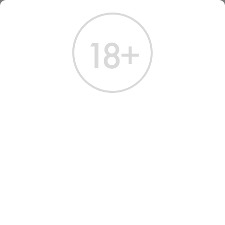
ГЛАВНАЯ
КАТАЛОГ
ШАМПАНСКОЕ И ИГРИСТОЕ
ШАМПАНСКОЕ И ИГРИСТОЕ
ПРОСЕККО
КАВА
КРЕМАН
ФРАНЦИЯ
ТОП ДО 3000 ₽
Всего найдено:
29 товаров
ФИЛЬТРЫ
НАШ ВЫБОР