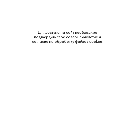
Для доступа на сайт необходимо
подтвердить свое совершеннолетие и
согласие на обработку файлов cookies.
2 190 ₽
Вино Игристое Эмо Каподилиста Просекко
Розовое
Emo Capodilista • Розовое • 11% • Венето
В наличии в 1 магазине
Артикул: 40445
В корзину