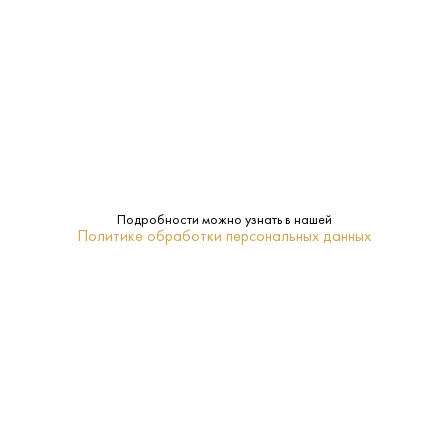
РЫБА
ЗАКУСКА, САЛАТЫ
МОРЕПРОДУКТЫ
Характеристики:
Страна:
Франция
Подробности можно узнать в нашей
Производитель:
Cave d'Aleria
Политике обработки персональных данных
6%
Крепость:
Сладкое
Сахар:
Cave d’Aleria
Бренд:
Нет
Подарочная