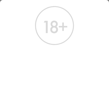
ГЛАВНАЯ
КАТАЛОГ
ШАМПАНСКОЕ И ИГРИСТОЕ
ВИНО ИГРИСТОЕ CAVE D’ALERIA L’ETERNA 2023
ВИНО ИГРИСТОЕ L’ETERNA
2023
Артикул: 40283 │ Франция - Мускат - 6%