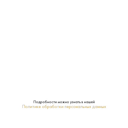
Производитель:
Villa Franciacorta
12.5%
Крепость:
Сухое
Сахар:
Villa Franciacorta
Бренд:
Нет
Подарочная
упаковка:
Ломбардия
Регион:
Подробности можно узнать в нашей
Политике обработки персональных данных
0.75 L
Объем:
2018
Год: