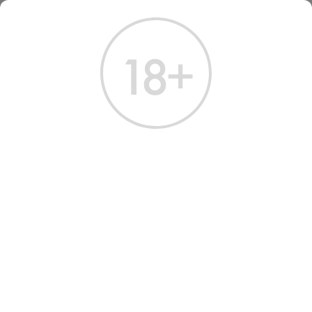
ГЛАВНАЯ
КАТАЛОГ
ШАМПАНСКОЕ И ИГРИСТОЕ
ВИНО ИГРИСТОЕ ЭМОЦИОНЕ ФРАНЧАКОРТА ВИЛЛА 2018 БЕЛОЕ БРЮТ 0.75 Л
ВИНО ИГРИСТОЕ VILLA
FRANCIACORTA EMOZIONE
BRUT 2018
Артикул: 40446 │ Италия - Шардоне - 12.50%