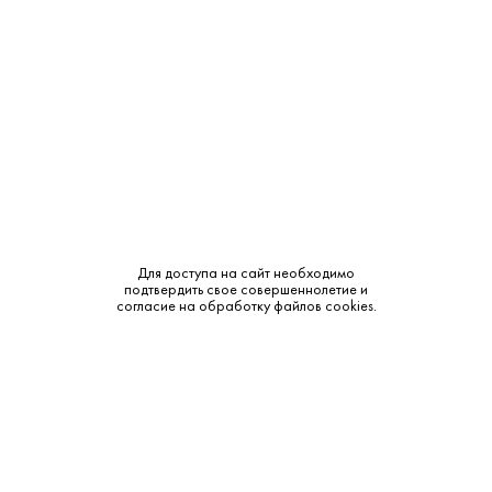
Объем:
0.75
Крепость:
12.5%
Тип:
Белое
Бренд:
Villa Franciacorta
Сахар:
Сухое
Смотреть все характеристики
Для доступа на сайт необходимо
подтвердить свое совершеннолетие и
согласие на обработку файлов cookies.
Описание:
Аромат и вкус: