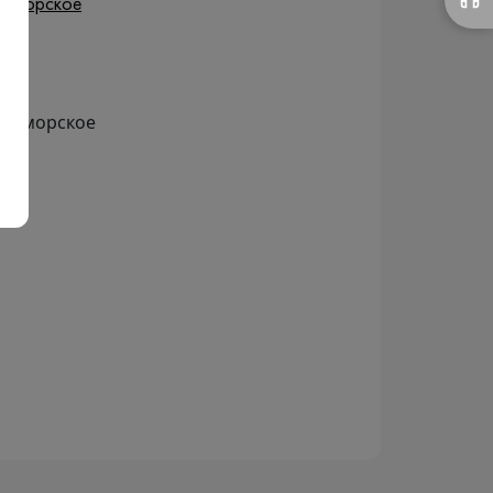
номорское
вноморское