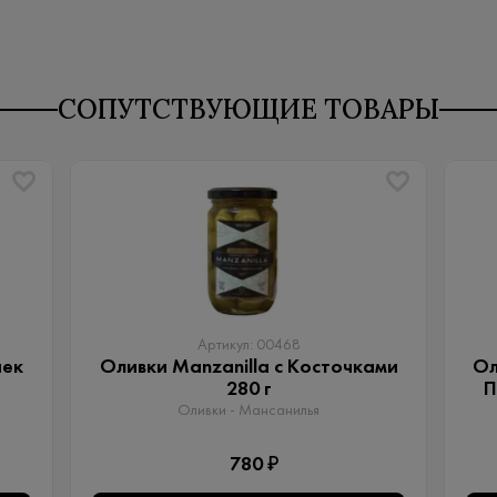
СОПУТСТВУЮЩИЕ ТОВАРЫ
Артикул: 00468
чек
Оливки Manzanilla с Косточками
Ол
280 г
П
Оливки - Мансанилья
780 ₽