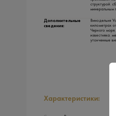
структурой. 
минеральным 
Дополнительные
Винодельня У
километрах от
сведения:
Черного моря
известняка. м
утонченные ви
Характеристики: