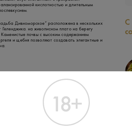
сбалансированной кислотностью и длительным
послевкусием.
С
садьба Дивноморское” расположена в нескольких
 Геленджика. на живописном плато на берегу
с
. Каменистые почвы с высоким содержанием
ергеля и щебня позволяют создавать элегантные и
на.
ФРУКТЫ И ЯГОДЫ
РЫБА
ЗАК