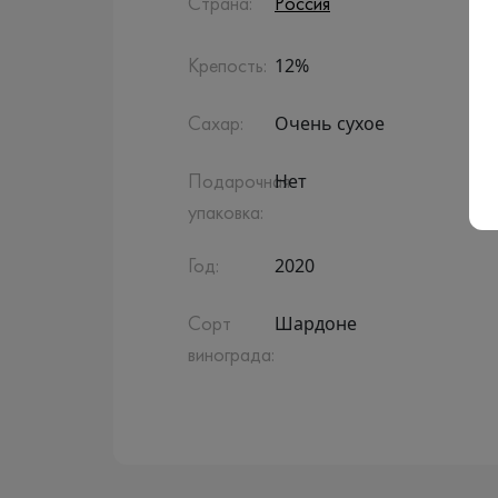
Страна:
Россия
12%
Крепость:
Очень сухое
Сахар:
Нет
Подарочная
упаковка:
2020
Год:
Шардоне
Сорт
винограда: