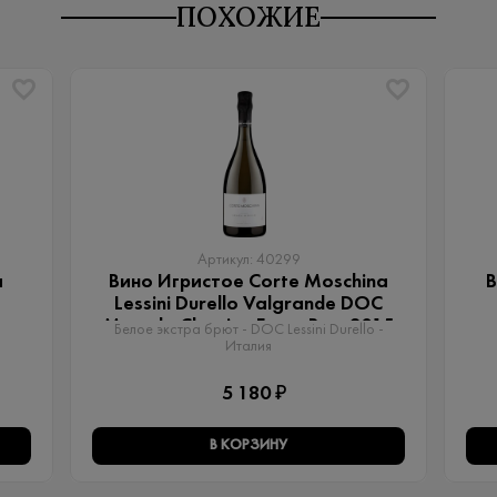
ПОХОЖИЕ
Артикул: 40299
a
Вино Игристое Corte Moschina
В
Lessini Durello Valgrande DOC
Metodo Classico Extra Brut 2015
Белое экстра брют - DOC Lessini Durello -
Италия
5 180 ₽
В КОРЗИНУ