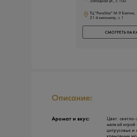
Западная ул., с 100
ТЦ "РигаStar" М-9 Балтия,
21-й километр, с 1
СМОТРЕТЬ НА К
Описание:
Аромат и вкус:
Цвет: светло-
мелкой игрой 
цитрусовых и 
кремовыми нюа