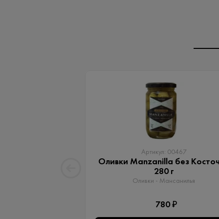
Артикул: 00467
Оливки Manzanilla без Косто
280 г
Оливки - Мансанилья
780 ₽