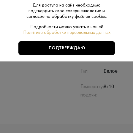
Производитель:
Усадьба Див
Для доступа на сайт необходимо
подтвердить свое совершеннолетие и
согласие на обработку файлов cookies.
Краснодар
Регион:
Подробности можно узнать в нашей
Усадьба Ди
Политике обработки персональных данных
Бренд:
0.75 L
ПОДТВЕРЖДАЮ
Объем:
Белое
Тип:
8–10
Температура
подачи: