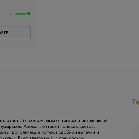
В наличии
АРТЕ
Т
золотистый с соломенным оттенком и интенсивной
пузырьков. Аромат: оттенки полевых цветов.
айвы. дополняемые нотами сдобной выпечки и
нсами. Вкус: элегантный. с прекрасной