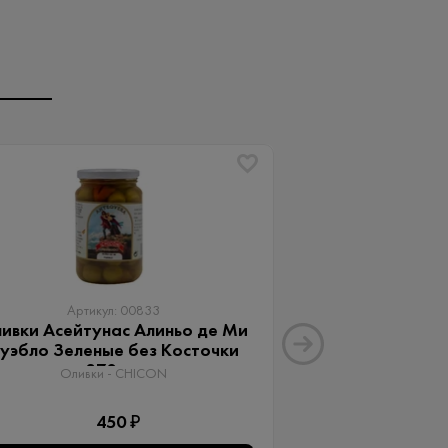
Артикул: 00833
Артику
ивки Асейтунас Алиньо де Ми
Оливки Ассор
уэбло Зеленые без Косточки
Aceitunas G
370 мл
Оливки 
Оливки - CHICON
3
450 ₽