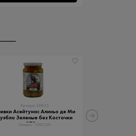
Артикул: 00833
Артику
ивки Асейтунас Алиньо де Ми
Оливки Ассор
уэбло Зеленые без Косточки
Aceitunas G
370 мл
Оливки 
Оливки - CHICON