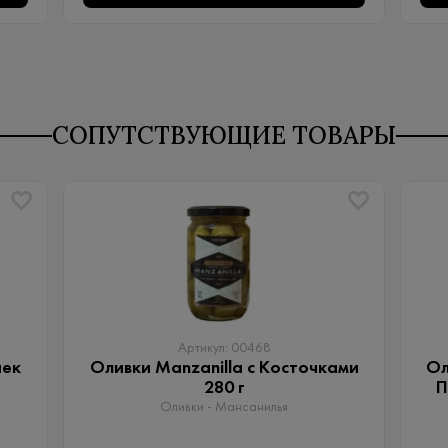
СОПУТСТВУЮЩИЕ ТОВАРЫ
Артикул: 00468
чек
Оливки Manzanilla с Косточками
Ол
280 г
П
Оливки - Мансанилья