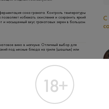
ерментация сока граната. Контроль температуры
С
х позволяет избежать окисления и сохранить яркий
т и насыщенный вкус гранатовых зерен в большом
с
натовое вино в магнуме. Отличный выбор для
аний под мясные блюда на гриле (шашлык) или
СЫР
ФРУКТЫ И ЯГОДЫ
М