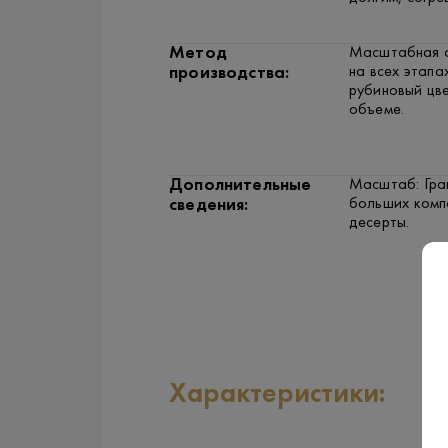
Метод
Масштабная ф
на всех этапа
производства:
рубиновый цве
объеме.
Дополнительные
Масштаб: Гра
больших комп
сведения:
десерты.
Характеристики: