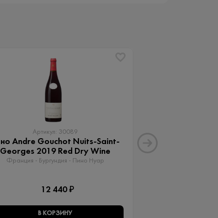
Артикул: 30089
Артику
но Andre Gouchot Nuits-Saint-
Вино Апартад
Georges 2019 Red Dry Wine
Мальб
Франция - Бургундия - Пино Нуар
Аргентина - Менд
12 440 ₽
15 
В КОРЗИНУ
В КО