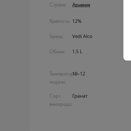
Страна:
Армения
12%
Крепость:
Vedi Alco
Бренд:
1.5 L
Объем:
10–12
Температура
подачи:
Гранат
Сорт
винограда: