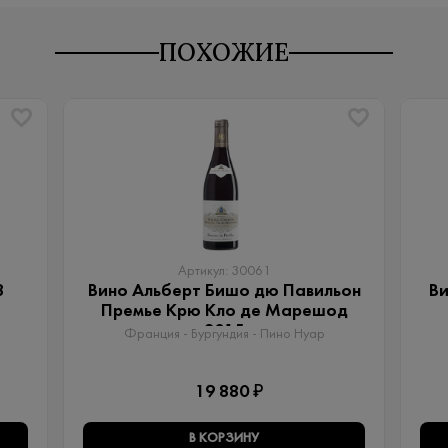
ПОХОЖИЕ
Артикул: 30061
8
Вино Альберт Бишо дю Павильон
Ви
Премье Крю Кло де Марешод
2015
Франция - Бургундия - Пино Нуар
19 880 ₽
В КОРЗИНУ