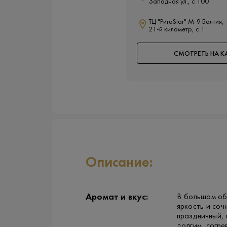
Западная ул., с 100
ТЦ "РигаStar" М-9 Балтия,
21-й километр, с 1
СМОТРЕТЬ НА К
Описание:
Аромат и вкус:
В большом об
яркость и соч
праздничный,
долгим, согр