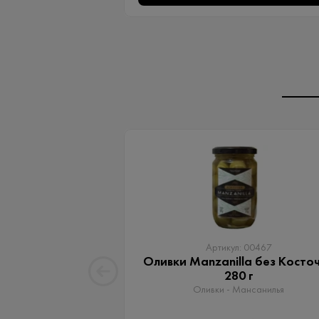
Артикул: 00467
Оливки Manzanilla без Косто
280 г
Оливки - Мансанилья