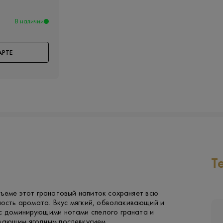
В наличии
АРТЕ
Т
ъеме этот гранатовый напиток сохраняет всю
ность аромата. Вкус мягкий, обволакивающий и
 с доминирующими нотами спелого граната и
евающим ягодным послевкусием.