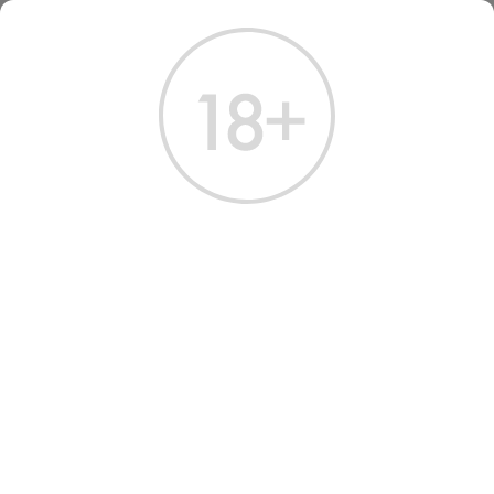
ГЛАВНАЯ
КАТАЛОГ
КОНЬЯК
КОНЬЯК САРАДЖЕВ ОС 0.5 Л (СЕРИЯ МЮЗЛЕ В ТУБЕ)
КОНЬЯК САРАДЖЕВ ОС 0.5
Л
Артикул: 20388 │ Россия - Кизлярский КЗ - Виноград - 40%