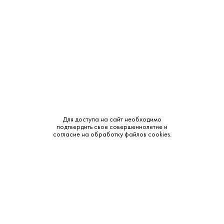
Крепость:
40%
Выдержка:
35 лет
Бренд:
Сараджев
Смотреть все характеристики
Для доступа на сайт необходимо
подтвердить свое совершеннолетие и
согласие на обработку файлов cookies.
Описание:
Аромат и вкус:
Цвет: золотисто-янтарный. Аромат: дуб, сухофрукты,
шоколад, специи, ваниль. Вкус: глубокий, бархатистый, с
долгим послевкусием.