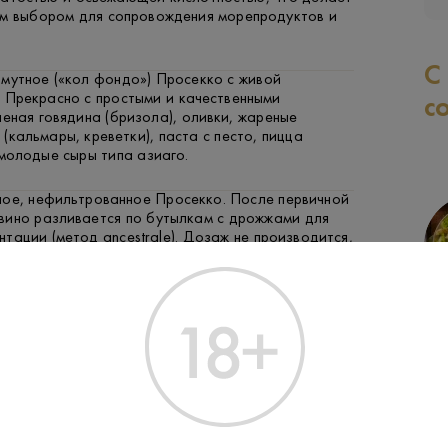
ым выбором для сопровождения морепродуктов и
С
мутное («кол фондо») Просекко с живой
 Прекрасно с простыми и качественными
с
леная говядина (бризола), оливки, жареные
(кальмары, креветки), паста с песто, пицца
молодые сыры типа азиаго.
ное, нефильтрованное Просекко. После первичной
вино разливается по бутылкам с дрожжами для
тации (метод ancestrale). Дозаж не производится,
и остается осадок.
ФРУКТЫ И ЯГОДЫ
РЫБА
ЗАК
букв. "с дном") — это исторический, почти забытый
ко, переживающий ренессанс. Вино не проходит
ление осадка), поэтому на дне бутылки остается
к дрожжей, что придает ему хлебные, сложные
отивоположность чистому и фруктовому массовому
olo DOCG — одна из самых престижных зон для