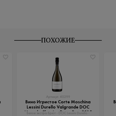
ПОХОЖИЕ
Артикул: 40299
a
Вино Игристое Corte Moschina
В
Lessini Durello Valgrande DOC
Metodo Classico Extra Brut 2015
Белое экстра брют - DOC Lessini Durello -