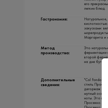
его прекрасн
легких блюд.
Гастрономия:
Натуральное, 
кислотностью.
закусками: вя
морепродукты 
Маргарита и 
Метод
Это натураль
ферментации 
производства:
второй фермен
на дне бутылк
Дополнительные
"Col Fondo" (
стиль Просек
сведения:
дегоржаж (уда
мутный осадо
ноты. Это пр
Просекко. As
Просекко.