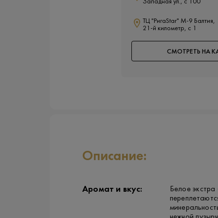
Западная ул., с 100
ТЦ "РигаStar" М-9 Балтия,
21-й километр, с 1
СМОТРЕТЬ НА К
Описание:
Аромат и вкус:
Белое экстра
переплетаются
минеральность
нежной пузыр