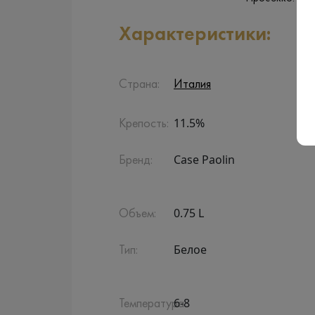
Характеристики:
Страна:
Италия
11.5%
Крепость:
Case Paolin
Бренд:
0.75 L
Объем:
Белое
Тип:
6-8
Температура