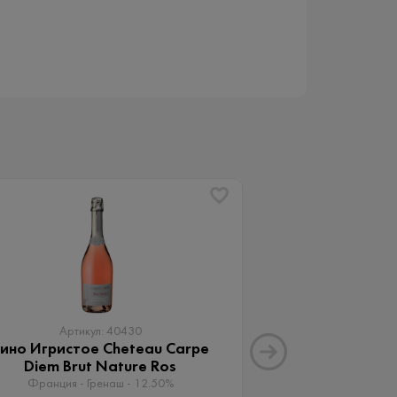
Артикул: 40430
Артику
ино Игристое Chеteau Carpe
Вино Игрис
Diem Brut Nature Ros
Франчакорта В
Брют 
Франция - Гренаш - 12.50%
Италия - Шар