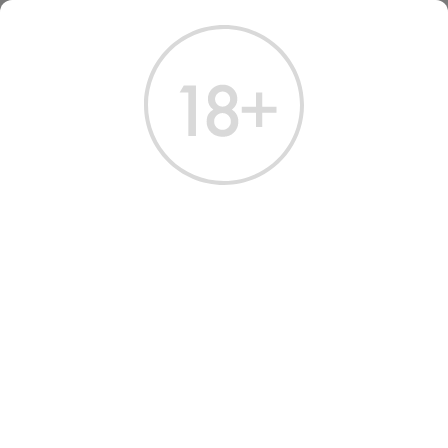
ГЛАВНАЯ
КАТАЛОГ
ШАМПАНСКОЕ И ИГРИСТОЕ
АСТИ
ВИНО ИГРИСТОЕ БРУНИ АСТИ 2023
ВИНО ИГРИСТОЕ BRUNI
ASTI DOCG
Артикул: 40096 │ Bruni - Пьемонт - Белое - Мускат