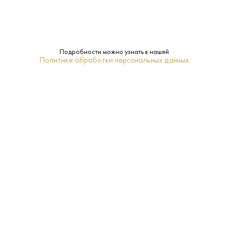
2023
Год:
6-8
Температура
подачи:
Подробности можно узнать в нашей
Политике обработки персональных данных
Мускат Белый
Сорт
винограда:
ПОХОЖИЕ
Вино Игристое Канти Асти
Вино Игристое Филипетти