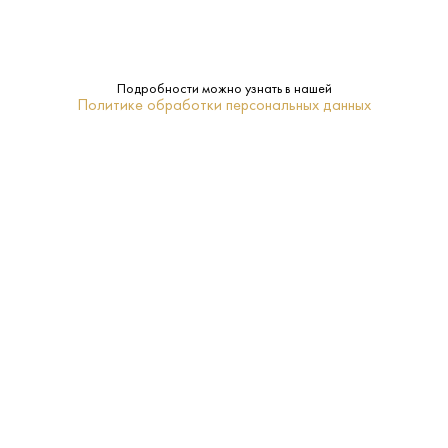
12.5%
Крепость:
Очень сухое
Сахар:
Подробности можно узнать в нашей
Политике обработки персональных данных
Ca' dei Frati
Бренд:
Нет
Подарочная
упаковка:
Ломбардия
Регион:
0.75 L
Объем:
2023
Год:
Белое
Тип: