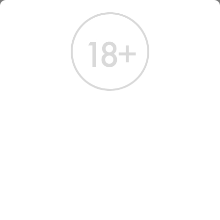
ГЛАВНАЯ
КАТАЛОГ
ШАМПАНСКОЕ И ИГРИСТОЕ
ВИНО ИГРИСТОЕ КА ДЕЙ ФРАТИ КЮВЕ ДЕЙ ФРАТИ 2023 БЕЛОЕ ЭКСТРА БРЮТ 0.75 Л
ВИНО ИГРИСТОЕ CA' DEI
FRATI CUVEE DEI FRATI
EXTRA BRUT 2023
Артикул: 40577 │ Италия - Ломбардия - Белое