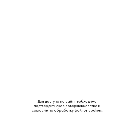
Объем:
0.75
Крепость:
12.5%
Тип:
Белое
Бренд:
Ca' dei Frati
Сахар:
Очень сухое
Смотреть все характеристики
Для доступа на сайт необходимо
подтвердить свое совершеннолетие и
согласие на обработку файлов cookies.
Описание:
Аромат и вкус: