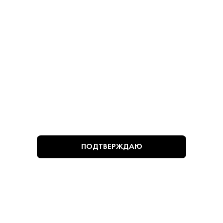
780 ₽
780 ₽
В КОРЗИНУ
В КОРЗИНУ
ВЫ СМОТРЕЛИ
ПОДТВЕРЖДАЮ
Алкогольная продукция, представленная на сайте