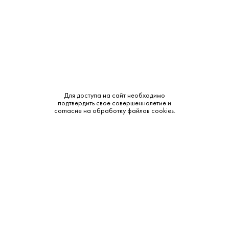
Крепость:
11%
Тип:
Розовое
Бренд:
Valdo
Сахар:
Сухое
Для доступа на сайт необходимо
Смотреть все характеристики
подтвердить свое совершеннолетие и
согласие на обработку файлов cookies.
Описание:
Аромат и вкус:
Мини-формат с ярким характером. Ноты клубники и
цитрусовых. Вкус легкий, свежий, с приятной ягодной