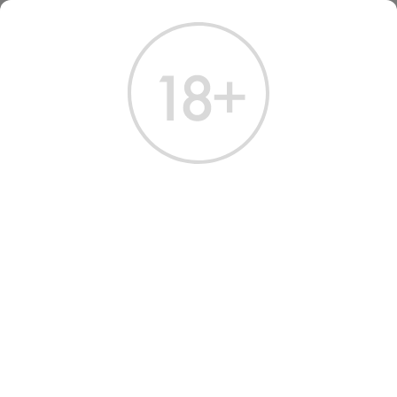
ГЛАВНАЯ
КАТАЛОГ
ШАМПАНСКОЕ И ИГРИСТОЕ
ВИНО ИГРИСТОЕ ВАЛЬДО ПРОСЕККО
ВИНО ИГРИСТОЕ VALDO
PROSECCO ROSE
Артикул: 40111 │ Италия - Сухое - Розовое