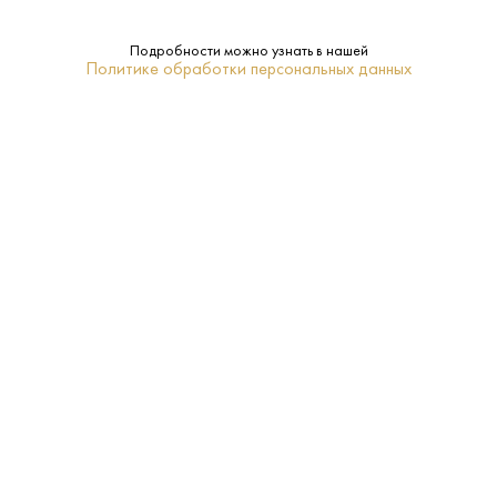
Сухое
Сахар:
Подробности можно узнать в нашей
Политике обработки персональных данных
Brilla!
Бренд:
Нет
Подарочная
упаковка:
Венето
Регион:
0.75 L
Объем:
Белое
Тип:
Глера
Сорт
винограда: