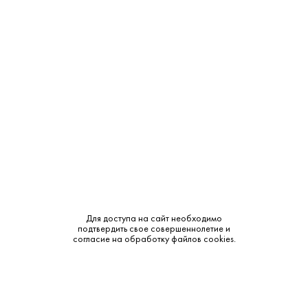
Крепость:
11%
Тип:
Белое
Бренд:
Brilla!
Сахар:
Сухое
Смотреть все характеристики
Для доступа на сайт необходимо
подтвердить свое совершеннолетие и
Описание:
согласие на обработку файлов cookies.
Аромат и вкус:
Яркое и доступное Просекко, полностью оправдывающее