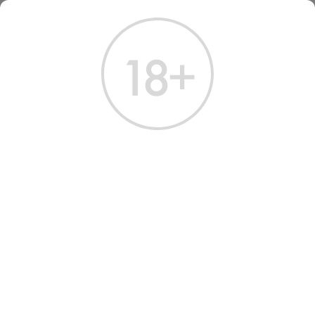
ГЛАВНАЯ
КАТАЛОГ
ШАМПАНСКОЕ И ИГРИСТОЕ
ВИНО ИГРИСТОЕ БРИЛЛА! ПРОСЕККО БЕЛОЕ БРЮТ 0.75 Л
ВИНО ИГРИСТОЕ BRILLA!
PROSECCO BRUT
Артикул: 40091 │ Италия - Венето - Белое