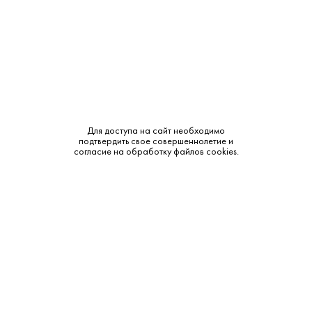
Тип:
Купажированный
Сырье:
Ячменный солод
Бренд:
MacLean's
Смотреть все характеристики
Для доступа на сайт необходимо
подтвердить свое совершеннолетие и
согласие на обработку файлов cookies.
Описание:
Аромат и вкус:
MacLean's — традиционный шотландский купаж из региона
Хайленд с мягким, сбалансированным вкусом. Ноты злаков,
мёда и лёгкого дуба создают классический профиль
шотландского купажа. Подходит как для неата (чистого