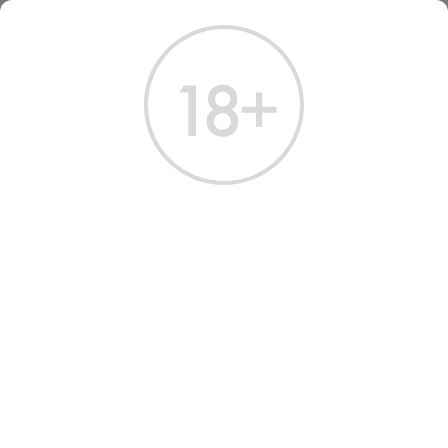
ГЛАВНАЯ
КАТАЛОГ
ВИСКИ
ВИСКИ МАКЛЕЙН 0.7 Л
ВИСКИ MACLEAN'S 0.7 Л
Артикул: 50549 │ Хайленд - Купажированный - MacLean's