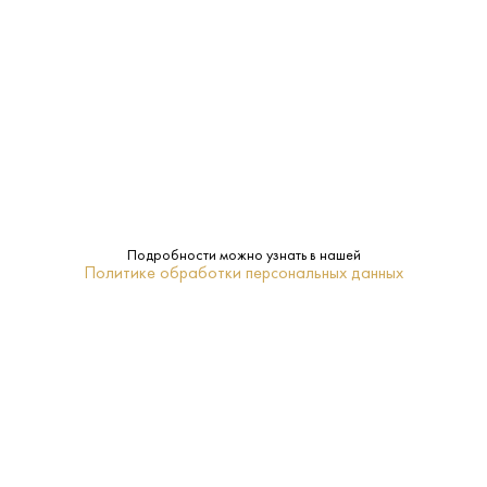
Производитель:
MacLean's
40%
Крепость:
0.7 L
Объем:
MacLean's
Бренд:
Подробности можно узнать в нашей
Политике обработки персональных данных
Ячменный солод
Сырье:
Хайленд
Регион:
18-20
Температура
подачи:
Купажированный
Тип: