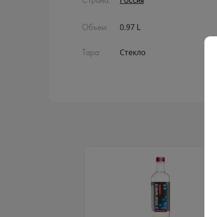
Страна:
Россия
0.97 L
Объем:
Стекло
Тара: