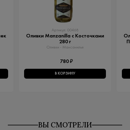
Артикул: 00468
чек
Оливки Manzanilla с Косточками
Ол
280 г
П
Оливки - Мансанилья
780 ₽
В КОРЗИНУ
ВЫ СМОТРЕЛИ