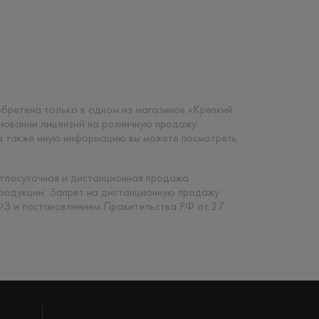
риобретена только в одном из магазинов «Крепкий
сновании лицензий на розничную продажу
 а также иную информацию вы можете посмотреть
углосуточная и дистанционная продажа
продукции. Запрет на дистанционную продажу
ФЗ и постановлением Правительства РФ от 27