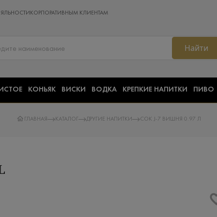
ОЯЛЬНОСТИ
КОРПОРАТИВНЫМ КЛИЕНТАМ
Найти
ИСТОЕ
КОНЬЯК
ВИСКИ
ВОДКА
КРЕПКИЕ НАПИТКИ
ПИВО
ГЛАВНАЯ
КАТАЛОГ
ДРУГИЕ НАПИТКИ
СОК J-7 ВИШНЯ 0.97 Л
L