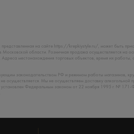
 представленная на сайте https://krepkiystyle.ru/, может быть п
 в Московской области. Розничная продажа осуществляется на о
. Адреса местонахождения торговых объектов, время их работы,
твующим законодательством РФ и режимом работы магазинов, кр
 не осуществляется. Мы не осуществляем доставку алкогольной 
 установлен Федеральным законом от 22 ноября 1995 г. № 171-
.