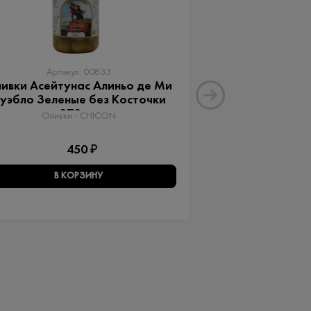
Артикул: 00833
Артику
ивки Асейтунас Алиньо де Ми
Оливки Ассор
уэбло Зеленые без Косточки
Aceitunas G
370 мл
Оливки 
Оливки - CHICON
3
450 ₽
В КОРЗИНУ
В КО