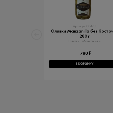
Артикул: 00467
Оливки Manzanilla без Косто
280 г
Оливки - Мансанилья
780 ₽
В КОРЗИНУ