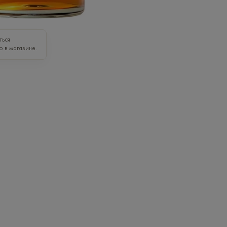
ться
о в магазине.