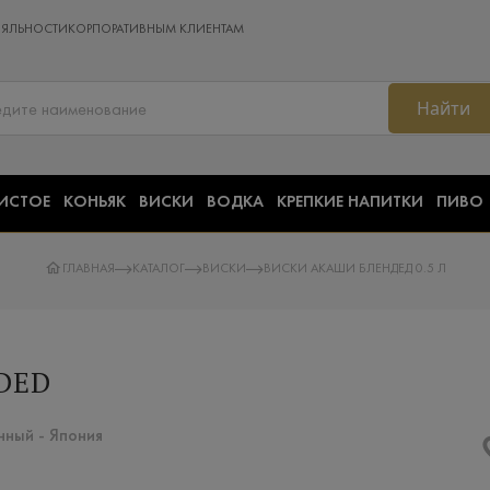
ОЯЛЬНОСТИ
КОРПОРАТИВНЫМ КЛИЕНТАМ
Найти
ИСТОЕ
КОНЬЯК
ВИСКИ
ВОДКА
КРЕПКИЕ НАПИТКИ
ПИВО
ГЛАВНАЯ
КАТАЛОГ
ВИСКИ
ВИСКИ АКАШИ БЛЕНДЕД 0.5 Л
DED
ный​ - Япония