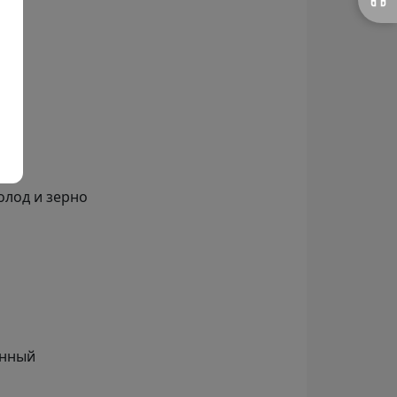
uzo
лод и зерно
анный