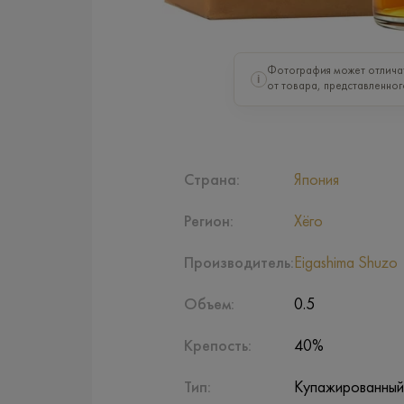
Фотография может отлича
i
от товара, представленног
Страна:
Япония
Регион:
Хёго
Производитель:
Eigashima Shuzo
Объем:
0.5
Крепость:
40%
Тип:
Купажированный