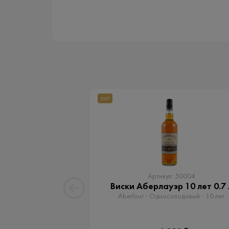
ХИТ
Артикул: 50004
Виски Аберлауэр 10 лет 0.7 
Aberlour - Односолодовый​ - 10 лет