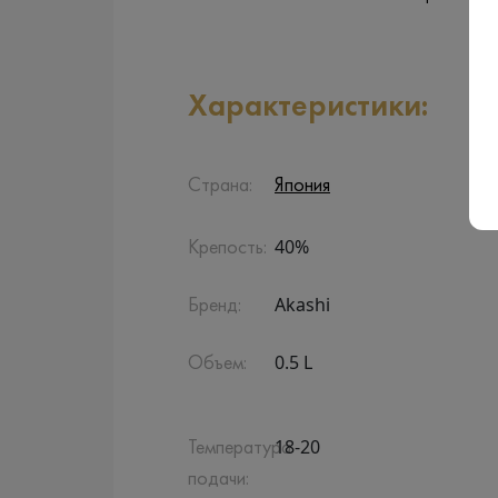
Характеристики:
Страна:
Япония
40%
Крепость:
Akashi
Бренд:
0.5 L
Объем:
18-20
Температура
подачи: