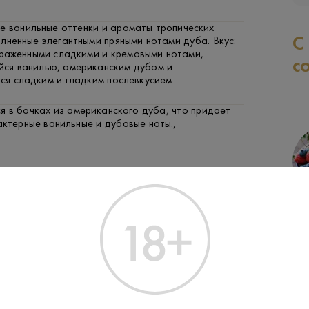
е ванильные оттенки и ароматы тропических
С
лненные элегантными пряными нотами дуба. Вкус:
раженными сладкими и кремовыми нотами,
с
ся ванилью, американским дубом и
я сладким и гладким послевкусием.
 в бочках из американского дуба, что придает
актерные ванильные и дубовые ноты.,
 с использованием смеси солодового и зернового
лированных и выдержанных на дистиллерии White
d Whisky — это версия, специально произведенная
ого рынка, используя смесь японского и
олодового и зернового виски.,