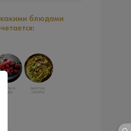
 какими блюдами
очетается:
ФРУКТЫ И
ЗАКУСКА,
ЯГОДЫ
САЛАТЫ