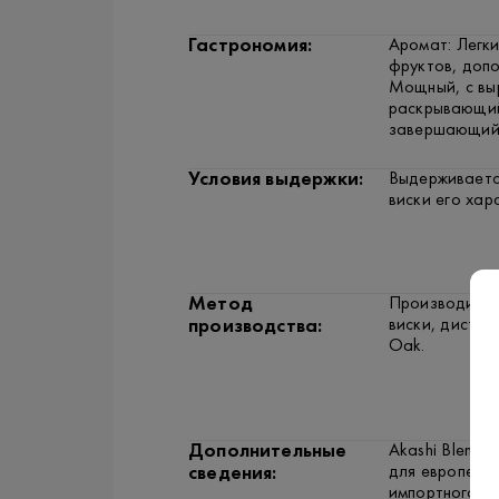
Гастрономия:
Аромат: Легки
фруктов, допо
Мощный, с вы
раскрывающий
завершающийс
Условия выдержки:
Выдерживается
виски его хар
Метод
Производится
виски, дистил
производства:
Oak.
Дополнительные
Akashi Blende
для европейск
сведения:
импортного с