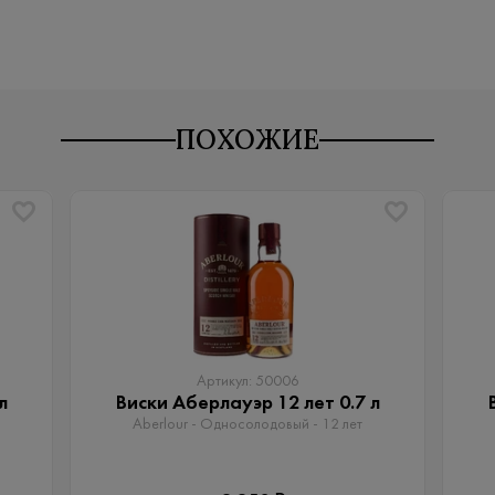
ПОХОЖИЕ
Артикул: 50006
л
Виски Аберлауэр 12 лет 0.7 л
Aberlour - Односолодовый​ - 12 лет