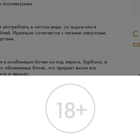
 послевкусием.
 употреблять в чистом виде, со льдом или в
С
йлей. Идеально сочетается с легкими закусками,
ертами.
с
 в комбинации бочек из-под хереса, бурбона, а
о обожженных бочек, что придает виски его
вкус и аромат.,
berfeldy была основана в 1896 году компанией
Sons и известна своими виски с медовым
 методом двойной дистилляции с использованием