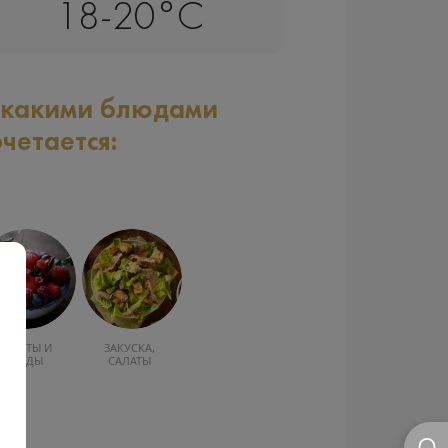
18-20°C
 какими блюдами
очетается:
ФРУКТЫ И
ЗАКУСКА,
ЯГОДЫ
САЛАТЫ