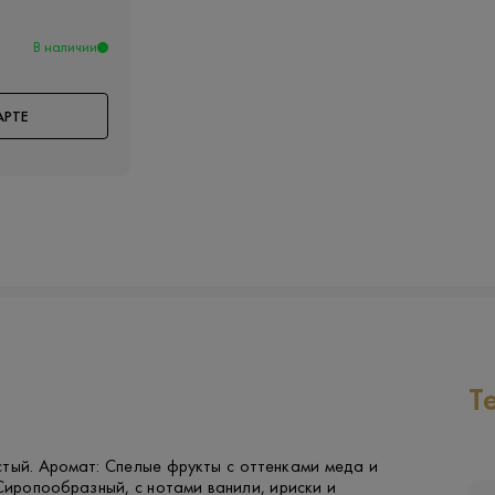
В наличии
АРТЕ
Т
тый. Аромат: Спелые фрукты с оттенками меда и
 Сиропообразный, с нотами ванили, ириски и