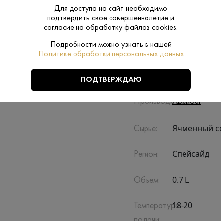
енного солода и воды из источника Pitilie Burn.,
Для доступа на сайт необходимо
подтвердить свое совершеннолетие и
согласие на обработку файлов cookies.
Подробности можно узнать в нашей
Политике обработки персональных данных
ПОДТВЕРЖДАЮ
Производитель:
Aberlour
Ячменный с
Сырье:
Спейсайд
Регион:
0.7 L
Объем:
18-20
Температура
подачи: