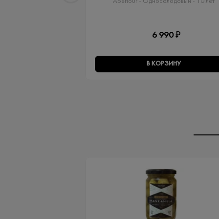
Aberlour - Односолодовый​ - 10 лет
6 990 ₽
В КОРЗИНУ