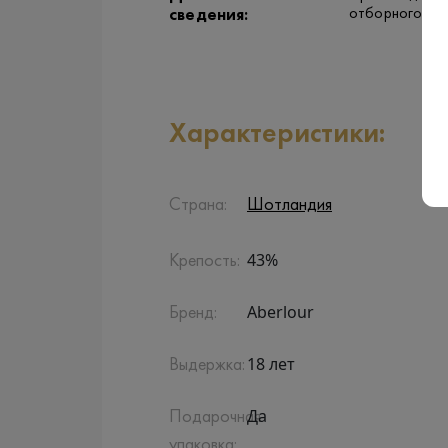
отборного ячм
сведения:
Характеристики:
Страна:
Шотландия
43%
Крепость:
Aberlour
Бренд:
18 лет
Выдержка:
Да
Подарочная
упаковка: