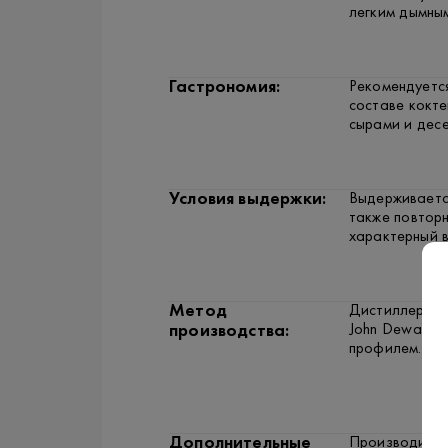
легким дымным
Гастрономия:
Рекомендуется
составе кокте
сырами и дес
Условия выдержки:
Выдерживается
также повторн
характерный 
Метод
Дистиллерия A
John Dewar & 
производства:
профилем.
Дополнительные
Производится