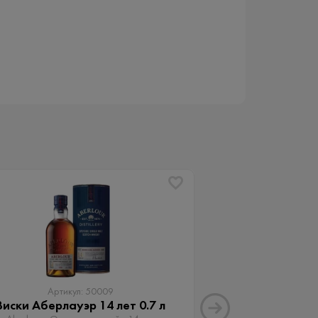
Артикул: 50009
Артику
Виски Аберлауэр 14 лет 0.7 л
Виски Аберлау