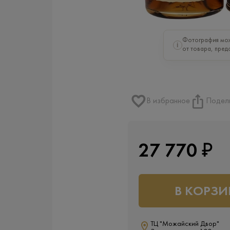
Фотография мож
i
от товара, пред
В избранное
Подел
27 770 ₽
В КОРЗИ
ТЦ "Можайский Двор"