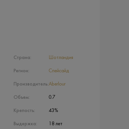
Страна:
Шотландия
Регион:
Спейсайд
Производитель:
Aberlour
Объем:
0.7
Крепость:
43%
Выдержка:
18 лет