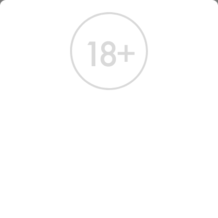
ГЛАВНАЯ
КАТАЛОГ
ВИСКИ
ВИСКИ МАКАЛЛАН ДАБЛ КАСК 12 ЛЕТ 0.7 Л
ВИСКИ MACALLAN DOUBLE
CASK 12 YEARS
Артикул: 50283 │ Macallan - Односолодовый - 12 лет