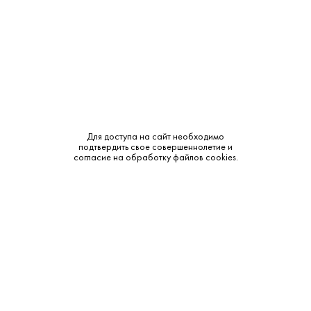
Крепость:
40%
Выдержка:
12 лет
Тип:
Односолодовый
Сырье:
Ячменный солод
Бренд:
Macallan
Для доступа на сайт необходимо
подтвердить свое совершеннолетие и
согласие на обработку файлов cookies.
Смотреть все характеристики
Описание:
Аромат и вкус: