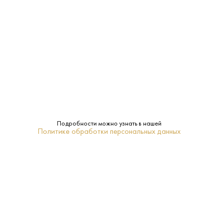
Производитель:
The Macallan Distillers Ltd.
40%
Крепость:
0.7 L
Объем:
12 лет
Выдержка:
Спейсайд
Регион:
Подробности можно узнать в нашей
Политике обработки персональных данных
Macallan
Бренд:
Ячменный солод
Сырье:
20-22
Температура
подачи: