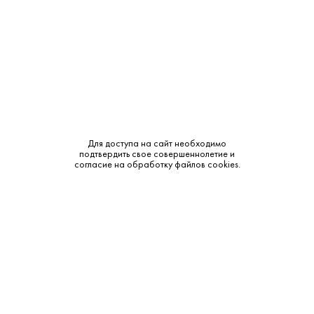
Объем:
0.35
Крепость:
40%
Выдержка:
12 лет
Тип:
Односолодовый
Сырье:
Ячменный солод
Для доступа на сайт необходимо
подтвердить свое совершеннолетие и
согласие на обработку файлов cookies.
Бренд:
Glenfiddich
Смотреть все характеристики
Описание: