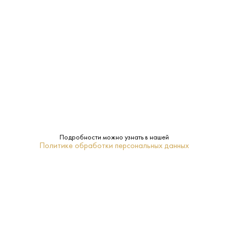
Страна:
Шотландия
Производитель:
William Grant & Sons
0.35 L
Объем:
40%
Крепость:
12 лет
Выдержка:
Подробности можно узнать в нашей
Glenfiddich
Бренд:
Политике обработки персональных данных
Ячменный солод
Сырье:
Спейсайд
Регион:
18-22
Температура