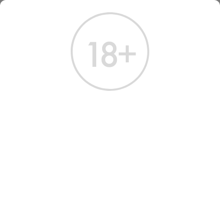
ГЛАВНАЯ
КАТАЛОГ
ВИСКИ
ВИСКИ ГЛЕНФИДДИК 12 ЛЕТ 350 МЛ
ВИСКИ GLENFIDDICH 12
YEARS
Артикул: 50135 │ Glenfiddich - Односолодовый - 12 лет