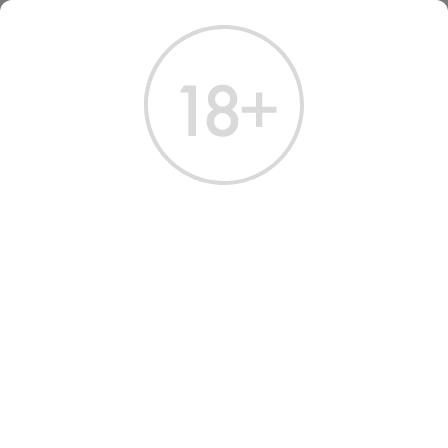
ГЛАВНАЯ
КАТАЛОГ
ВОДКА
ВОДКА РЕЙКА СМОЛ БАТЧ 1 Л
ВОДКА РЕЙКА СМОЛ БАТЧ 1
Л
Артикул: 10414 │ Исландия - Reyka - Ячмень, Пшеница - 40%