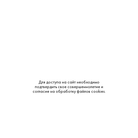
Тип:
Классическая
Сырье:
Ячмень, Пшеница
Бренд:
Reyka
Смотреть все характеристики
Для доступа на сайт необходимо
подтвердить свое совершеннолетие и
Описание:
согласие на обработку файлов cookies.
Аромат и вкус:
Водка «Reyka» обладает кристально чистым цветом.
Аромат насыщенный, с подкопченными нотами,
сменяющимися сухими тонами анисового печенья,
эстрагона, розового перца, масла, сланца и зерна. Вкус