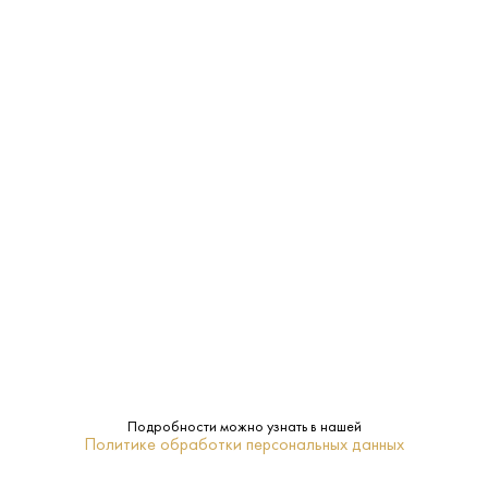
ЗАКУСКА, САЛАТЫ
МОРЕПРОДУКТЫ
САЛЯМИ
Характеристики:
Страна:
Исландия
Производитель:
Reyka
5-10
Температура
Подробности можно узнать в нашей
подачи:
Политике обработки персональных данных