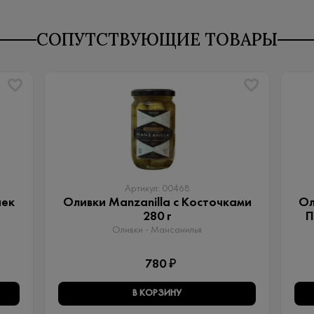
СОПУТСТВУЮЩИЕ ТОВАРЫ
Артикул: 00468
чек
Оливки Manzanilla с Косточками
Ол
280 г
П
Оливки - Мансанилья
780 ₽
В КОРЗИНУ