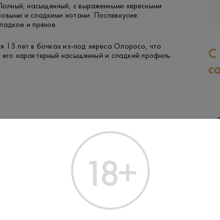
 Полный, насыщенный, с выраженными хересными
бовыми и сладкими нотами. Послевкусие:
ладкое и пряное.
я 15 лет в бочках из-под хереса Олоросо, что
С
и его характерный насыщенный и сладкий профиль.
с
ФРУКТЫ И ЯГОДЫ
РЫБА
ЯГНЕНОК