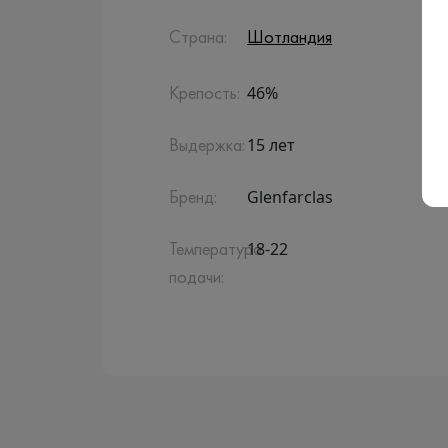
Страна:
Шотландия
46%
Крепость:
15 лет
Выдержка:
Glenfarclas
Бренд:
18-22
Температура
подачи: