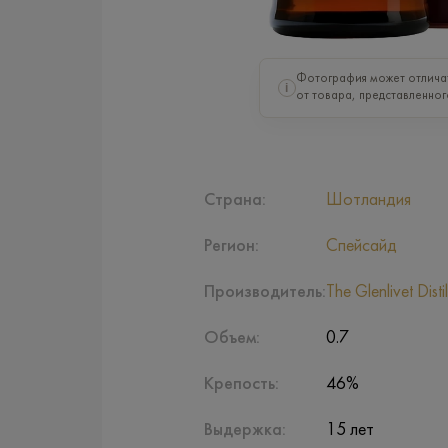
Фотография может отлича
i
от товара, представленног
Страна:
Шотландия
Регион:
Спейсайд
Производитель:
The Glenlivet Distil
Объем:
0.7
Крепость:
46%
Выдержка:
15 лет