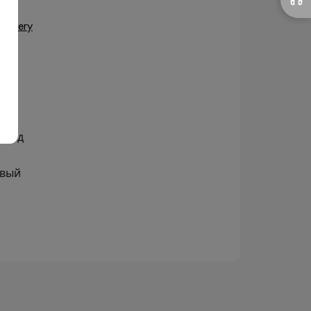
stillery
олод
овый