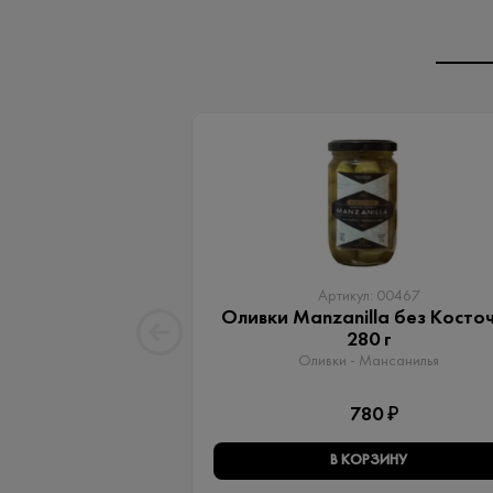
Артикул: 00467
Оливки Manzanilla без Косто
280 г
Оливки - Мансанилья
780 ₽
В КОРЗИНУ