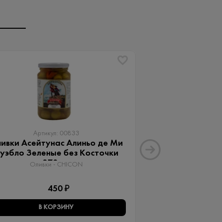
Артикул: 00833
Артику
ивки Асейтунас Алиньо де Ми
Оливки Ассор
уэбло Зеленые без Косточки
Aceitunas G
370 мл
Оливки 
Оливки - CHICON
3
450 ₽
В КОРЗИНУ
В КО