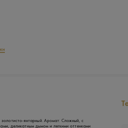
ки
Т
 золотисто-янтарный. Аромат: Сложный, с
тами, деликатным дымом и легкими оттенками