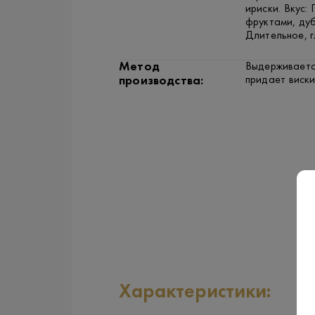
ириски. Вкус:
фруктами, ду
Длительное, г
Метод
Выдерживаетс
придает виск
производства:
Характеристики: