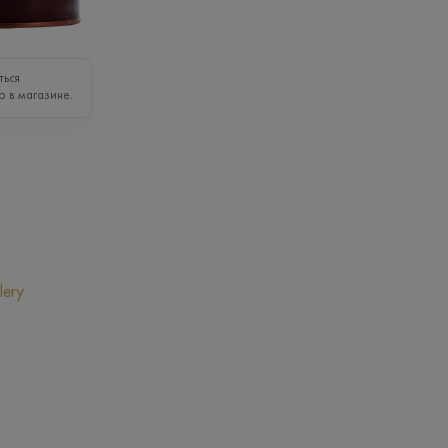
ться
о в магазине.
lery