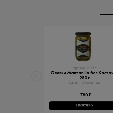
Артикул: 00467
Оливки Manzanilla без Косто
280 г
Оливки - Мансанилья
780 ₽
В КОРЗИНУ