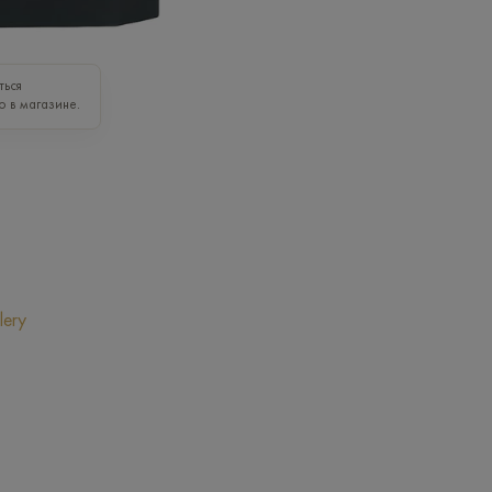
ться
о в магазине.
lery