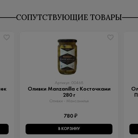
СОПУТСТВУЮЩИЕ ТОВАРЫ
Артикул: 00468
чек
Оливки Manzanilla с Косточками
Ол
280 г
П
Оливки - Мансанилья
780 ₽
В КОРЗИНУ