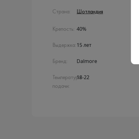
Страна:
Шотландия
40%
Крепость:
15 лет
Выдержка:
Dalmore
Бренд:
18-22
Температура
подачи: