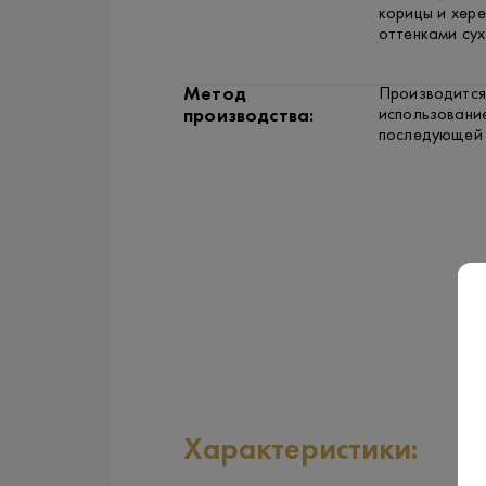
корицы и хере
оттенками сух
Метод
Производится
использовани
производства:
последующей 
Характеристики: