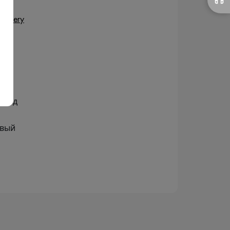
stillery
олод
овый