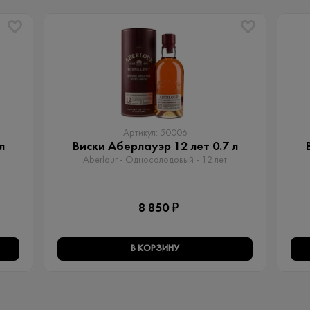
Артикул: 50006
л
Виски Аберлауэр 12 лет 0.7 л
Aberlour - Односолодовый​ - 12 лет
8 850 ₽
В КОРЗИНУ