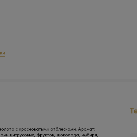
ки
Т
золото с красноватыми отблесками. Аромат:
тами цитрусовых, фруктов, шоколада, имбиря,