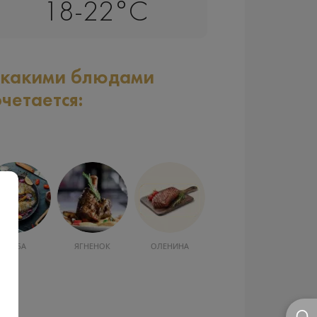
18-22°C
 какими блюдами
очетается:
ЯГНЕНОК
ОЛЕНИНА
ЗАКУСКА, САЛАТЫ
МОРЕПРОДУКТЫ
Р