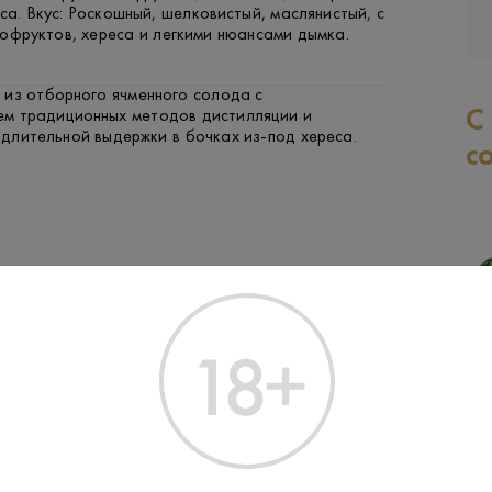
са. Вкус: Роскошный, шелковистый, маслянистый, с
офруктов, хереса и легкими нюансами дымка.
 из отборного ячменного солода с
С
ем традиционных методов дистилляции и
длительной выдержки в бочках из-под хереса.
с
ГОВЯДИНА
ФРУКТЫ И ЯГОДЫ
РЫБА