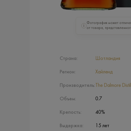
Фотография может отлича
i
от товара, представленног
Страна:
Шотландия
Регион:
Хайленд
Производитель:
The Dalmore Distil
Объем:
0.7
Крепость:
40%
Выдержка:
15 лет