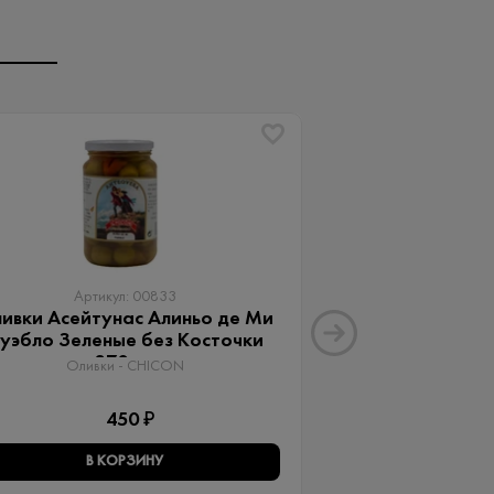
Артикул: 00833
Артику
ивки Асейтунас Алиньо де Ми
Оливки Ассор
уэбло Зеленые без Косточки
Aceitunas G
370 мл
Оливки 
Оливки - CHICON
3
450 ₽
В КОРЗИНУ
В КО