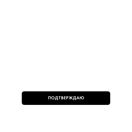
Оливки Manzanilla без
Оливки Manzanilla с
Косточек 280 г
Косточками 280 г
Оливки - Мансанилья
Оливки - Мансанилья
780 ₽
780 ₽
В КОРЗИНУ
В КОРЗИНУ
ВЫ СМОТРЕЛИ
ПОДТВЕРЖДАЮ