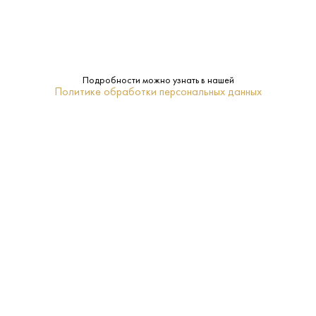
Характеристики:
Подробности можно узнать в нашей
Политике обработки персональных данных
Страна:
Шотландия
Производитель:
Blackadder
58.9%
Крепость:
Ячменный солод
Сырье:
Blackadder
Бренд:
Айла
Регион: