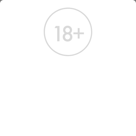
ГЛАВНАЯ
КАТАЛОГ
ВИСКИ
ВИСКИ БЛЭКЭДЕР СМОКИН АЙЛА БЛЕНДЕД МОЛТ 0.7 Л
ВИСКИ BLACKADDER
SMOKIN' ISLAY BLENDED
MALT
Артикул: 50059 │ Blackadder - Односолодовый​ - 11 лет