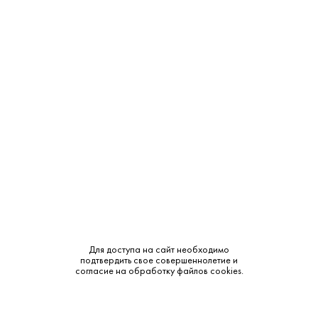
Производитель:
Blackadder
Объем:
0.7
Крепость:
58.9%
Выдержка:
11 лет
Тип:
Односолодовый
Сырье:
Ячменный солод
Бренд:
Blackadder
Смотреть все характеристики
Для доступа на сайт необходимо
подтвердить свое совершеннолетие и
согласие на обработку файлов cookies.