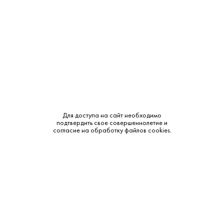
Объем:
0.75
Крепость:
11.5%
Тип:
Белое
Бренд:
Bellenda
Сахар:
Сухое
Для доступа на сайт необходимо
подтвердить свое совершеннолетие и
Смотреть все характеристики
согласие на обработку файлов cookies.
Описание: