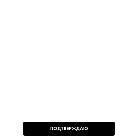
Оливки - Мансанилья
Оливки - Мансанилья
780 ₽
780 ₽
В КОРЗИНУ
В КОРЗИНУ
ВЫ СМОТРЕЛИ
ПОДТВЕРЖДАЮ
Алкогольная продукция, представленная на сайте