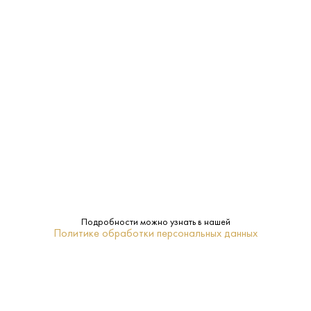
Производитель:
Bellenda
11.5%
Крепость:
Сухое
Сахар:
Bellenda
Бренд:
Нет
Подарочная
упаковка:
Венето
Регион:
Подробности можно узнать в нашей
Политике обработки персональных данных
0.75 L
Объем:
Белое
Тип: