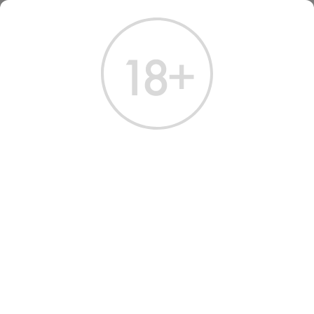
ГЛАВНАЯ
КАТАЛОГ
ШАМПАНСКОЕ И ИГРИСТОЕ
ВИНО ИГРИСТОЕ БЕЛЛЕНДА САН ФЕРМО ПРОСЕККО 2022
ВИНО ИГРИСТОЕ BELLENDA
SAN FERMO PROSECCO 2022
Артикул: 40081 │ Италия - Сухое - Белое