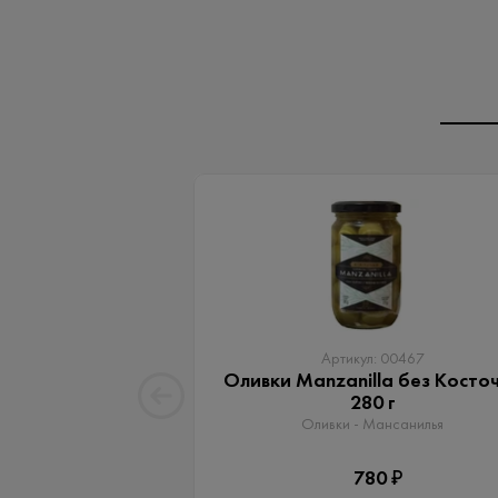
Артикул: 00467
Оливки Manzanilla без Косто
280 г
Оливки - Мансанилья
780 ₽