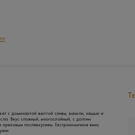
ки
Т
кет с доминантой желтой сливы, ванили, кешью и
сла. Вкус сложный, многослойный, с долгим
и ореховым послевкусием. Гастрономичное вино
ухни.