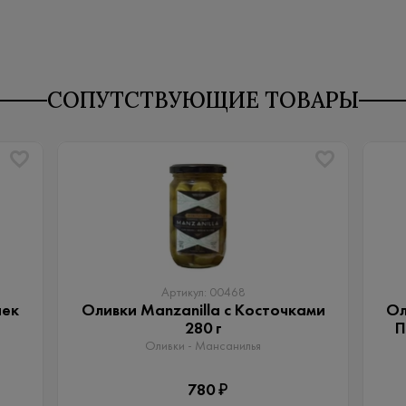
СОПУТСТВУЮЩИЕ ТОВАРЫ
Артикул: 00468
чек
Оливки Manzanilla с Косточками
Ол
280 г
П
Оливки - Мансанилья
780 ₽