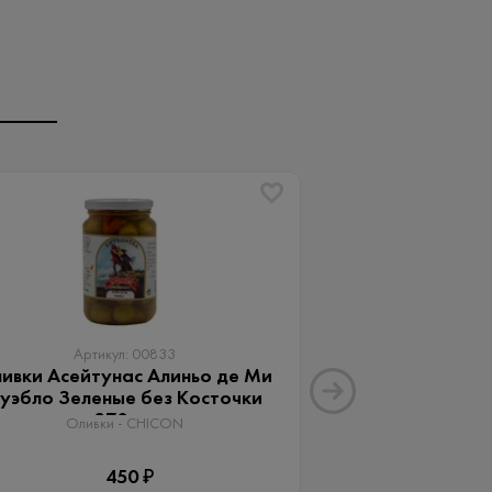
Артикул: 00833
Артику
ивки Асейтунас Алиньо де Ми
Оливки Ассор
уэбло Зеленые без Косточки
Aceitunas G
370 мл
Оливки 
Оливки - CHICON
3
450 ₽