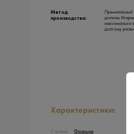
Метод
Премиальный 
долины Марны
производства:
максимально 
долгому разв
Характеристики:
Страна:
Франция