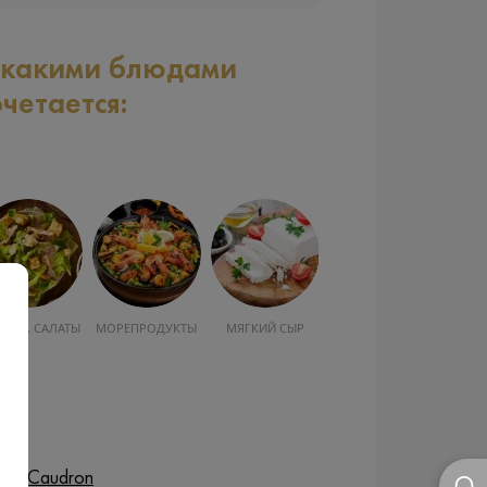
 какими блюдами
очетается:
УСКА, САЛАТЫ
МОРЕПРОДУКТЫ
МЯГКИЙ СЫР
om Caudron