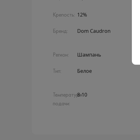
12%
Крепость:
Dom Caudron
Бренд:
Шампань
Регион:
Белое
Тип:
8-10
Температура
подачи: