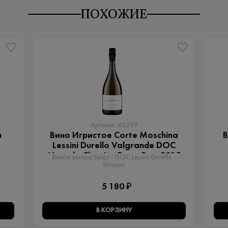
ПОХОЖИЕ
Артикул: 40299
a
Вино Игристое Corte Moschina
В
Lessini Durello Valgrande DOC
Metodo Classico Extra Brut 2015
Белое экстра брют - DOC Lessini Durello -
Италия
5 180 ₽
В КОРЗИНУ