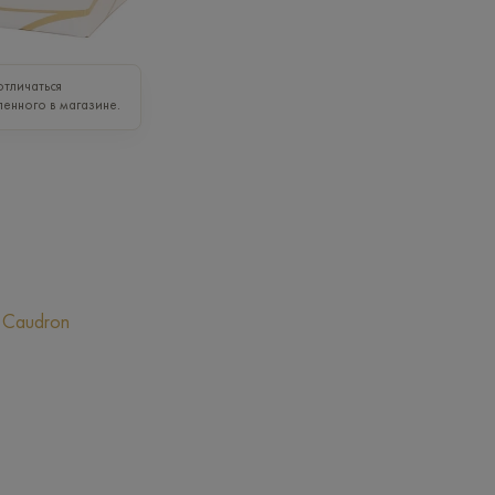
тличаться
ленного в магазине.
 Caudron