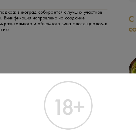
подход: виноград собирается с лучших участков
С
. Винификация направлена на создание
выразительного и объемного вина с потенциалом к
с
итию.
ФРУКТЫ И ЯГОДЫ
РЫБА
ЗАК
Производитель:
Champagne D