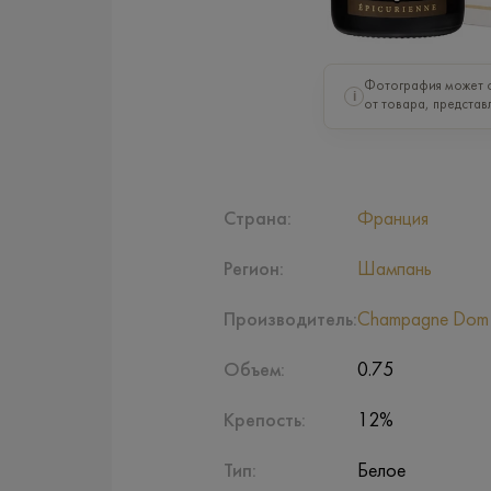
Фотография может о
i
от товара, представ
Страна:
Франция
Регион:
Шампань
Производитель:
Champagne Dom
Объем:
0.75
Крепость:
12%
Тип:
Белое