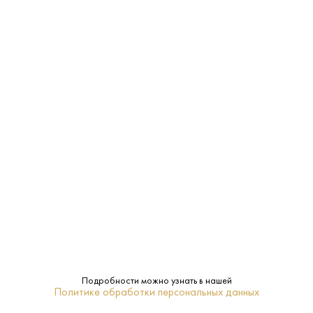
Характеристики:
Страна:
Италия
Производитель:
La Giuva
14%
Крепость:
Сладкое
Сахар:
La Giuva
Бренд:
Венето
Регион:
0.5 L
Объем:
Подробности можно узнать в нашей
Политике обработки персональных данных