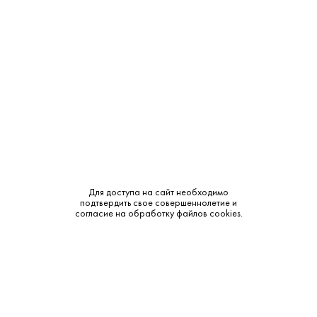
Крепость:
14%
Тип:
Красное
Бренд:
La Giuva
Сахар:
Сладкое
Смотреть все характеристики
Для доступа на сайт необходимо
подтвердить свое совершеннолетие и
согласие на обработку файлов cookies.
Описание:
Аромат и вкус: