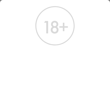
ГЛАВНАЯ
КАТАЛОГ
ВИНО
ВИНО ЛА ДЖУВА РЕЧОТО ДЕЛЛА ВАЛЬПОЛИЧЕЛЛА 2021
ВИНО LA GIUVA RECIOTO
DELLA VALPOLICELLA 2021
RED SWEET 0.5
Артикул: 31036 │ Италия - Сладкое - Красное