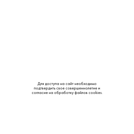
Объем:
1
Крепость:
40%
Тип:
Солодовая
Сырье:
Солод
Бренд:
Белуга
Смотреть все характеристики
Для доступа на сайт необходимо
подтвердить свое совершеннолетие и
согласие на обработку файлов cookies.
Описание:
Аромат и вкус: