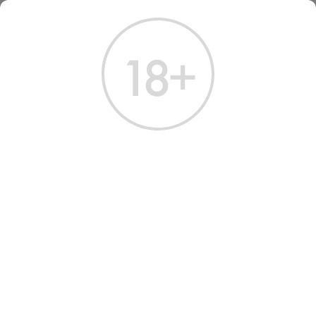
ГЛАВНАЯ
КАТАЛОГ
ВОДКА
БЕЛУГА ТРАНСАТЛАНТИК 1 Л
БЕЛУГА ТРАНСАТЛАНТИК 1
Л
Артикул: 10095 │ Россия - Белуга - Солод - 40%