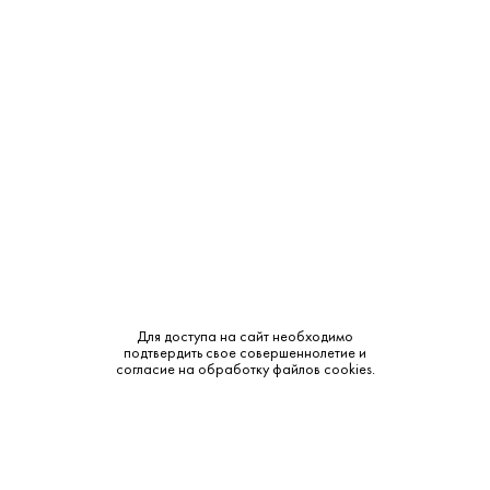
Крепость:
40%
Сырье:
Солод
Бренд:
Белуга
Смотреть все характеристики
Объем в мл.
2 385 ₽
2 200 ₽
В наличии
В наличии
1L
0.7L
Для доступа на сайт необходимо
подтвердить свое совершеннолетие и
согласие на обработку файлов cookies.
1 610 ₽
В наличии
0.5L