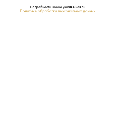
Подробности можно узнать в нашей
Производитель:
Noblewood Group
Политике обработки персональных данных
40%
Крепость:
0.05 L
Объем:
Мариинск
Регион:
Нет
Подарочная
упаковка:
5-10
Температура
подачи:
Белуга
Бренд: