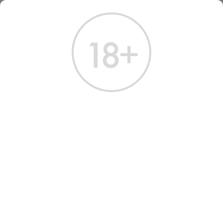
ГЛАВНАЯ
КАТАЛОГ
ВОДКА
БЕЛУГА НОБЛ 50 МЛ
БЕЛУГА НОБЛ 50 МЛ
Артикул: 10077 │ Россия - Белуга - Солод - 40%