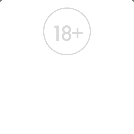
ГЛАВНАЯ
КАТАЛОГ
ВОДКА
ВОДКА ТУНДРА ДРЕВЕСНЫЕ НОТЫ КРАЙНЕГО СЕВЕРА 0,5 Л
ВОДКА ТУНДРА
ДРЕВЕСНЫЕ НОТЫ
КРАЙНЕГО СЕВЕРА 0,5 Л
Артикул: 10507 │ Россия - Тундра - 40%