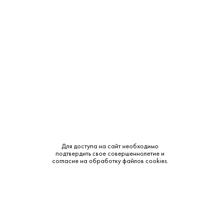
Производитель:
Татспиртпром
Объем:
0.5
Крепость:
40%
Тип:
Классическая
Бренд:
Тундра
Смотреть все характеристики
Для доступа на сайт необходимо
подтвердить свое совершеннолетие и
согласие на обработку файлов cookies.
Описание:
Аромат и вкус: