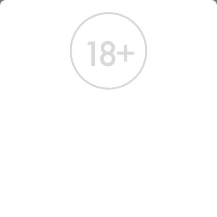
ГЛАВНАЯ
КАТАЛОГ
ВОДКА
ВОДКА
РУССКИЕ ТРЕНДЫ
ПРЕМИАЛЬНАЯ
ФИНСКАЯ / СКАНДИНАВСКАЯ
Всего найдено:
6 товаров
ФИЛЬТРЫ
НАШ ВЫБОР
NEW