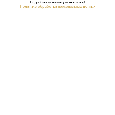
Подробности можно узнать в нашей
Политике обработки персональных данных
Водка — больше чем просто напиток. Это
символ русской культуры, эталон чистоты
вкуса и обязательный атрибут праздничного
стола. В нашем интернет-магазине вы
найдете обширную коллекцию водки от
ведущих российских и мировых
производителей. Мы предлагаем только
оригинальную продукцию премиум, супер-
премиум и стандарт класса с гарантией
качества и доставкой по всей России.
Мы тщательно формируем наш каталог,
чтобы удовлетворить запросы даже самого
взыскательного покупателя. В ассортименте
представлены: