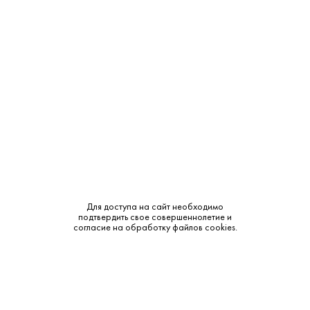
4 975 ₽
Белуга Нобл 1.75 л
Белуга • Солодовая • 40% • Мариинск
В наличии в 2 магазинах
Артикул: 10084
Для доступа на сайт необходимо
В корзину
подтвердить свое совершеннолетие и
согласие на обработку файлов cookies.
NEW