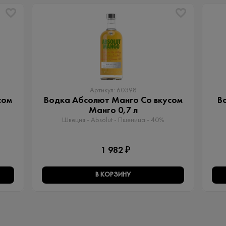
Артикул: 60398
сом
Водка Абсолют Манго Со вкусом
В
Манго 0,7 л
Швеция - Absolut - Пшеница - 40%
1 982 ₽
В КОРЗИНУ