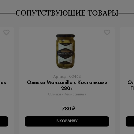
СОПУТСТВУЮЩИЕ ТОВАРЫ
Артикул: 00468
чек
Оливки Manzanilla с Косточками
Ол
280 г
П
Оливки - Мансанилья
780 ₽
В КОРЗИНУ