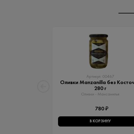
Артикул: 00467
Оливки Manzanilla без Косто
280 г
Оливки - Мансанилья
780 ₽
В КОРЗИНУ