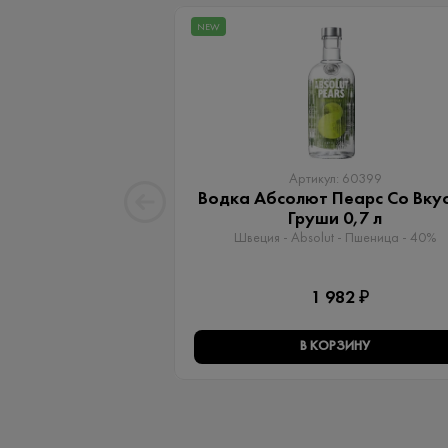
NEW
Артикул: 60399
Водка Абсолют Пеарс Со Вку
Груши 0,7 л
Швеция - Absolut - Пшеница - 40%
1 982 ₽
В КОРЗИНУ