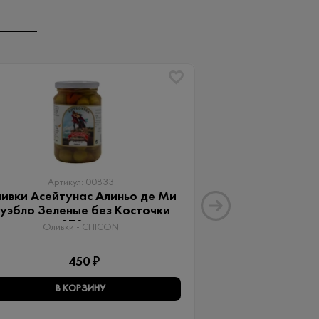
Артикул: 00833
Артику
ивки Асейтунас Алиньо де Ми
Оливки Ассор
уэбло Зеленые без Косточки
Aceitunas G
370 мл
Оливки 
Оливки - CHICON
3
450 ₽
В КОРЗИНУ
В КО