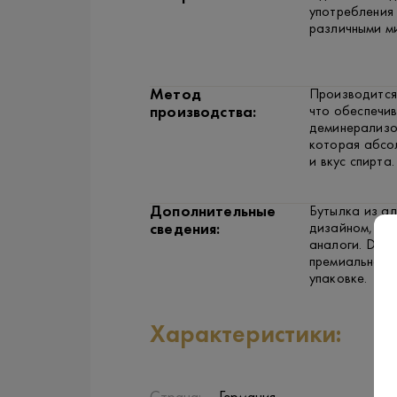
употребления 
различными ми
Метод
Производится
что обеспечив
производства:
деминерализо
которая абсол
и вкус спирта.
Дополнительные
Бутылка из а
дизайном, но
сведения:
аналоги. DAN
премиальная 
упаковке.
Характеристики: