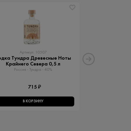
ХИТ
Артикул: 10507
Артику
одка Тундра Древесные Ноты
Водка А + 2
Крайнего Севера 0,5 л
Россия - Vodka A
Россия - Тундра - 40%
1 
715 ₽
В КОРЗИНУ
В КО