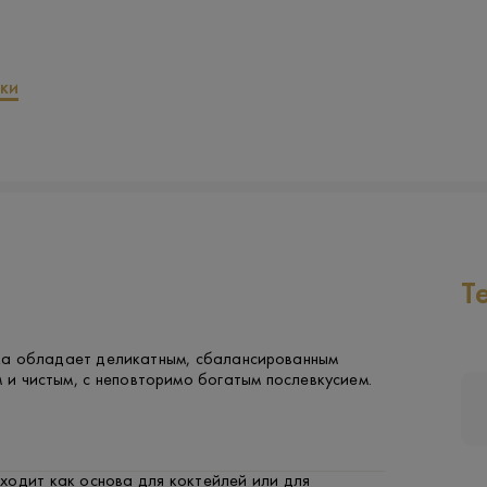
ки
Т
 обладает деликатным, сбалансированным
м и чистым, с неповторимо богатым послевкусием.
ходит как основа для коктейлей или для