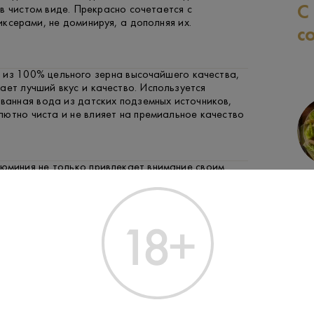
С
в чистом виде. Прекрасно сочетается с
ксерами, не доминируя, а дополняя их.
с
 из 100% цельного зерна высочайшего качества,
ает лучший вкус и качество. Используется
ванная вода из датских подземных источников,
ютно чиста и не влияет на премиальное качество
люминия не только привлекает внимание своим
СВИНИНА
РЫБА
ЗАК
 и охлаждает содержимое быстрее, чем стеклянные
ZKA Vodka известна как лучшая путешествующая
водка в мире благодаря своей небьющейся