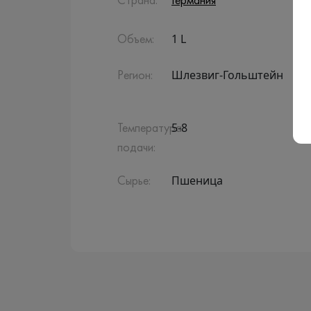
Страна:
Германия
1 L
Объем:
Шлезвиг-Гольштейн
Регион:
5-8
Температура
подачи:
Пшеница
Сырье: