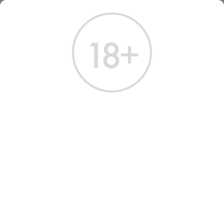
ГЛАВНАЯ
КАТАЛОГ
ВИСКИ
ВИСКИ НИРВАНА 6 ЛЕТ 0.7 Л
ВИСКИ NIRVANA 6 YEARS
Артикул: 50326 │ John Distilleries - Односолодовый - 6 лет