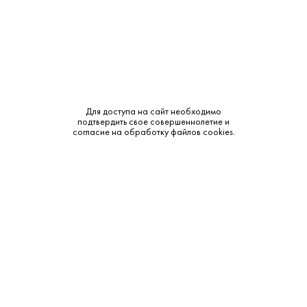
Выдержка:
6 лет
Тип:
Односолодовый
Бренд:
John Distilleries
Для доступа на сайт необходимо
Смотреть все характеристики
подтвердить свое совершеннолетие и
согласие на обработку файлов cookies.
Описание:
Аромат и вкус:
Цвет: Насыщенный медный. Аромат: Яркий, с
карамельными и сахарными оттенками, нотками яблок и
фруктового пирога. Вкус: Мягкий, с нотами тропических