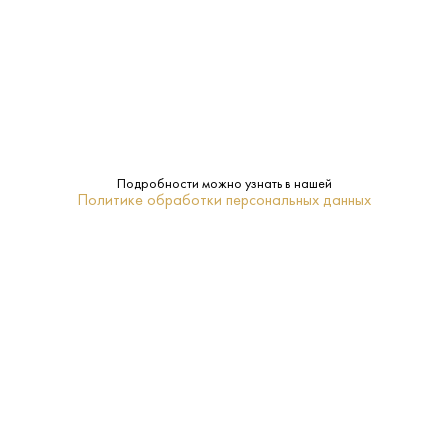
40%
Крепость:
0.7 L
Объем:
6 лет
Выдержка:
Гоа
Регион:
Подробности можно узнать в нашей
Политике обработки персональных данных
John Distilleries
Бренд:
18-20
Температура
подачи:
Односолодовый
Тип: